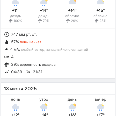
+11°
+14°
+14°
+15°
дождь
дождь
облачно
облачно
100%
70%
29%
28%
747 мм рт. ст.
57%
повышенная
4 м/с
слабый ветер
, западный-юго-западный
4
29%
вероятность осадков
04:39
21:31
13 июня 2025
ночь
утро
день
вечер
+12°
+14°
+16°
+17°