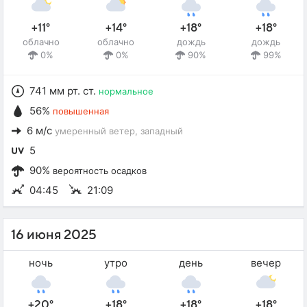
+11°
+14°
+18°
+18°
облачно
облачно
дождь
дождь
0%
0%
90%
99%
741 мм рт. ст.
нормальное
56%
повышенная
6 м/с
умеренный ветер
, западный
5
90%
вероятность осадков
04:45
21:09
16 июня 2025
ночь
утро
день
вечер
+20°
+18°
+18°
+18°