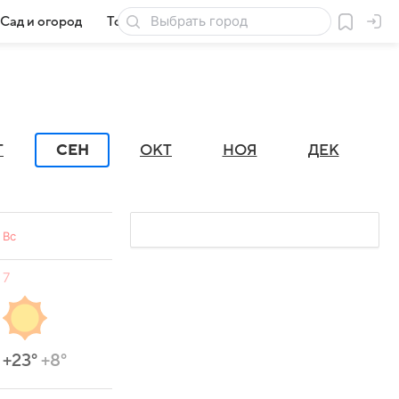
Сад и огород
Товары для дачи
Г
СЕН
ОКТ
НОЯ
ДЕК
Вс
7
+23°
+8°