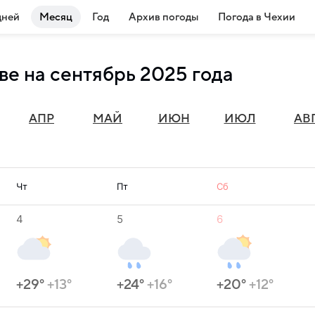
дней
Месяц
Год
Архив погоды
Погода в Чехии
ве на сентябрь 2025 года
АПР
МАЙ
ИЮН
ИЮЛ
АВ
Чт
Пт
Сб
4
5
6
+29°
+13°
+24°
+16°
+20°
+12°