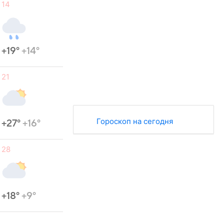
14
+19°
+14°
21
Гороскоп на сегодня
+27°
+16°
28
+18°
+9°