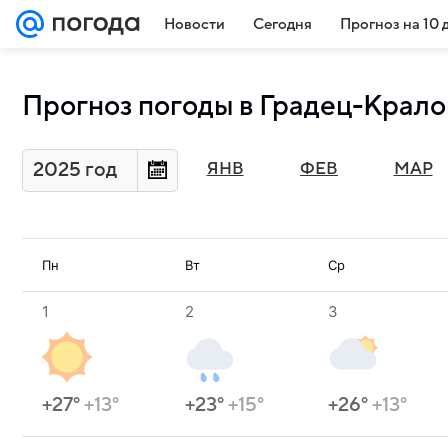
Новости
Сегодня
Прогноз на 10 
Прогноз погоды в Градец-Крало
2025 год
ЯНВ
ФЕВ
МАР
Пн
Вт
Ср
1
2
3
+27°
+13°
+23°
+15°
+26°
+13°