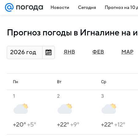
Новости
Сегодня
Прогноз на 10 
Прогноз погоды в Игналине на 
2026 год
ЯНВ
ФЕВ
МАР
Пн
Вт
Ср
1
2
3
+20°
+5°
+22°
+9°
+22°
+12°