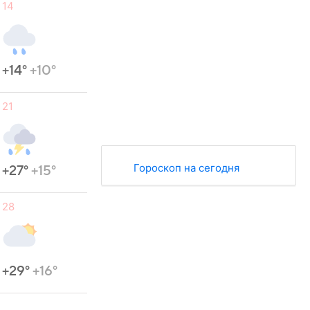
14
+14°
+10°
21
Гороскоп на сегодня
+27°
+15°
28
+29°
+16°