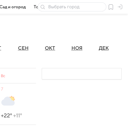
Сад и огород
Товары для дачи
Г
СЕН
ОКТ
НОЯ
ДЕК
Вс
7
+22°
+11°