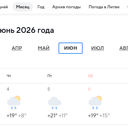
дней
Месяц
Год
Архив погоды
Погода в Литве
июнь 2026 года
АПР
МАЙ
ИЮН
ИЮЛ
АВ
Чт
Пт
Сб
4
5
6
+19°
+8°
+21°
+11°
+19°
+15°