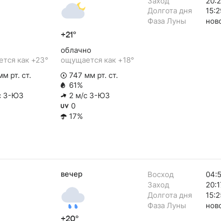
Заход
20:
Долгота дня
15:2
Фаза Луны
нов
+21°
облачно
тся как +23°
ощущается как +18°
м рт. ст.
747 мм рт. ст.
61%
с З-ЮЗ
2 м/с З-ЮЗ
0
17%
вечер
Восход
04:
Заход
20:1
Долгота дня
15:2
Фаза Луны
нов
+20°