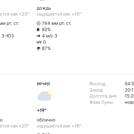
дождь
тся как +23°
ощущается как +16°
м рт. ст.
744 мм рт. ст.
92%
с З-ЮЗ
4 м/с З
0
87%
вечер
Восход
04:
Заход
20:1
Долгота дня
15:2
Фаза Луны
нов
+19°
о
облачно
тся как +20°
ощущается как +16°