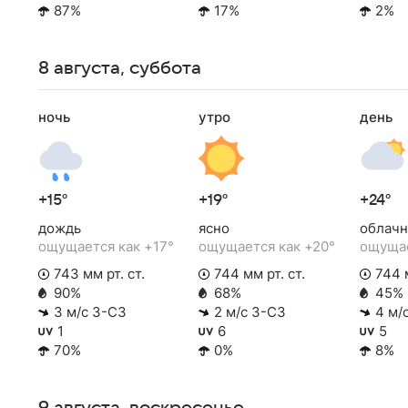
87%
17%
2%
8 августа, суббота
ночь
утро
день
+15°
+19°
+24°
дождь
ясно
облачн
ощущается как +17°
ощущается как +20°
ощущае
743 мм рт. ст.
744 мм рт. ст.
744 м
90%
68%
45%
3 м/с З-СЗ
2 м/с З-СЗ
4 м/
1
6
5
70%
0%
8%