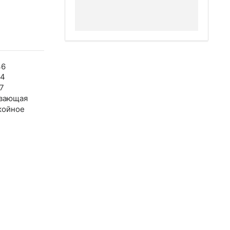
46
24
7
вающая
койное