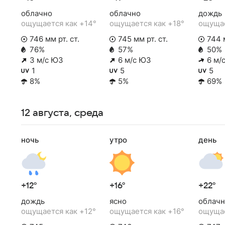
облачно
облачно
дождь
ощущается как +14°
ощущается как +18°
ощущае
746 мм рт. ст.
745 мм рт. ст.
744 м
76%
57%
50%
3 м/с ЮЗ
6 м/с ЮЗ
6 м/
1
5
5
8%
5%
69%
12 августа, среда
ночь
утро
день
+12°
+16°
+22°
дождь
ясно
облачн
ощущается как +12°
ощущается как +16°
ощущае