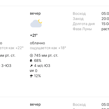
вечер
Восход
05:
Заход
20:
Долгота дня
15:0
Фаза Луны
рас
+21°
о
облачно
тся как +22°
ощущается как +18°
м рт. ст.
745 мм рт. ст.
68%
с З-ЮЗ
4 м/с ЮЗ
0
12%
вечер
Восход
05: