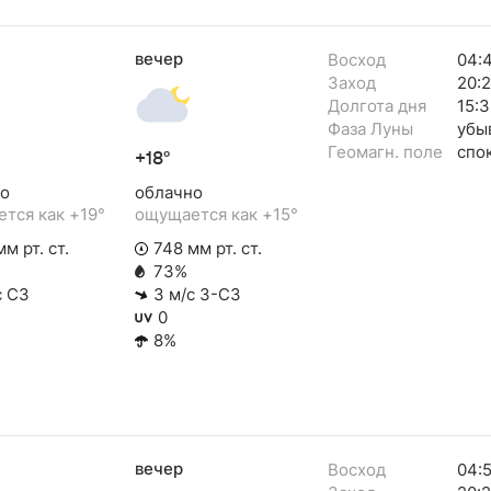
вечер
Восход
04:
Заход
20:
Долгота дня
15:
Фаза Луны
убы
Геомагн. поле
спо
+18°
о
облачно
тся как +19°
ощущается как +15°
м рт. ст.
748 мм рт. ст.
73%
с СЗ
3 м/с З-СЗ
0
8%
вечер
Восход
04: