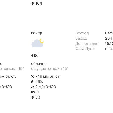
16%
вечер
Восход
04:
Заход
20:1
Долгота дня
15:1
Фаза Луны
нов
+18°
о
облачно
тся как +19°
ощущается как +15°
м рт. ст.
749 мм рт. ст.
66%
с З-ЮЗ
2 м/с З-ЮЗ
0
8%