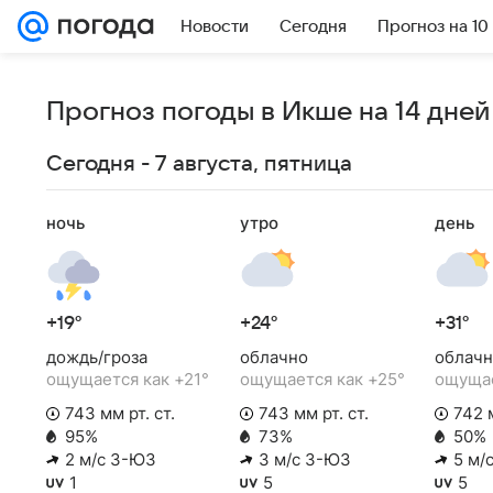
Новости
Сегодня
Прогноз на 10
Прогноз погоды в Икше на 14 дней
Сегодня - 7 августа, пятница
ночь
утро
день
+19°
+24°
+31°
дождь/гроза
облачно
облачн
ощущается как +21°
ощущается как +25°
ощущае
743 мм рт. ст.
743 мм рт. ст.
742 м
95%
73%
50%
2 м/с З-ЮЗ
3 м/с З-ЮЗ
5 м/
1
5
5