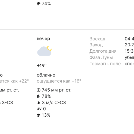
74%
вечер
Восход
04:
Заход
20:
Долгота дня
15:3
Фаза Луны
убы
Геомагн. поле
спо
+19°
о
облачно
тся как +22°
ощущается как +16°
м рт. ст.
745 мм рт. ст.
78%
с З-СЗ
3 м/с С-СЗ
0
13%