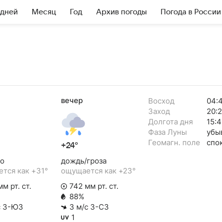
 дней
Месяц
Год
Архив погоды
Погода в России
вечер
Восход
04:
Заход
20:
Долгота дня
15:4
Фаза Луны
убы
Геомагн. поле
спо
+24°
о
дождь/гроза
тся как +31°
ощущается как +23°
м рт. ст.
742 мм рт. ст.
88%
с З-ЮЗ
3 м/с З-СЗ
1