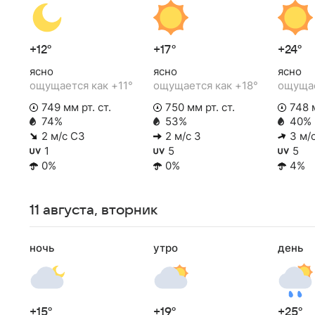
+12°
+17°
+24°
ясно
ясно
ясно
ощущается как +11°
ощущается как +18°
ощущае
749 мм рт. ст.
750 мм рт. ст.
748 м
74%
53%
40%
2 м/с СЗ
2 м/с З
3 м/
1
5
5
0%
0%
4%
11 августа, вторник
ночь
утро
день
+15°
+19°
+25°