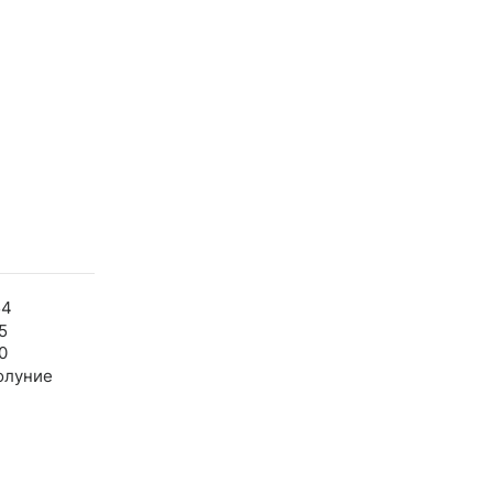
54
5
0
олуние