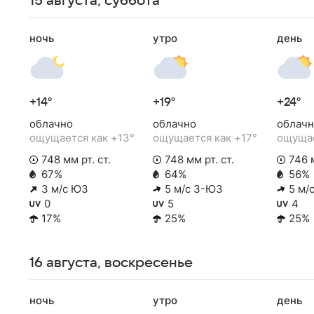
15 августа, суббота
ночь
утро
день
+14°
+19°
+24°
облачно
облачно
облачн
ощущается как +13°
ощущается как +17°
ощущае
748 мм рт. ст.
748 мм рт. ст.
746 м
67%
64%
56%
3 м/с ЮЗ
5 м/с З-ЮЗ
5 м/
0
5
4
17%
25%
25%
16 августа, воскресенье
ночь
утро
день