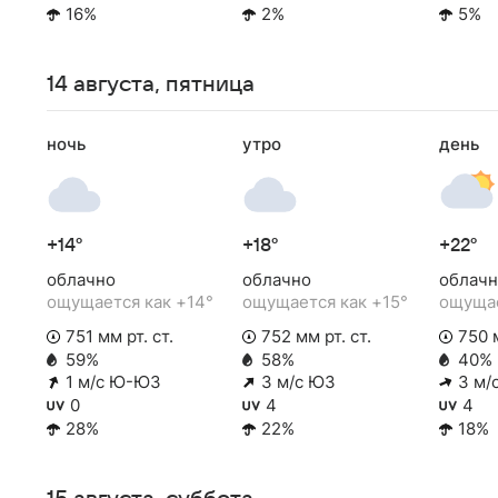
16%
2%
5%
14 августа, пятница
ночь
утро
день
+14°
+18°
+22°
облачно
облачно
облачн
ощущается как +14°
ощущается как +15°
ощущае
751 мм рт. ст.
752 мм рт. ст.
750 м
59%
58%
40%
1 м/с Ю-ЮЗ
3 м/с ЮЗ
3 м/
0
4
4
28%
22%
18%