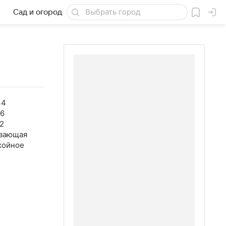
Сад и огород
Товары для дачи
44
26
2
вающая
койное