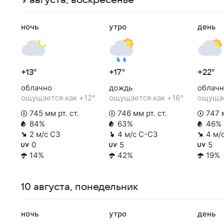
9 августа, воскресенье
ночь
утро
день
+13°
+17°
+22°
облачно
дождь
облачн
ощущается как +12°
ощущается как +16°
ощущае
745 мм рт. ст.
746 мм рт. ст.
747 м
84%
63%
46%
2 м/с СЗ
4 м/с С-СЗ
4 м/
0
5
5
14%
42%
19%
10 августа, понедельник
ночь
утро
день