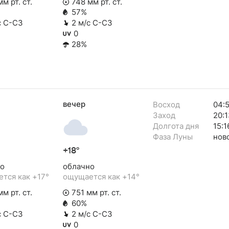
м рт. ст.
748 мм рт. ст.
57%
с С-СЗ
2 м/с С-СЗ
0
28%
вечер
Восход
04:
Заход
20:1
Долгота дня
15:1
Фаза Луны
нов
+18°
о
облачно
тся как +17°
ощущается как +14°
м рт. ст.
751 мм рт. ст.
60%
с С-СЗ
2 м/с С-СЗ
0