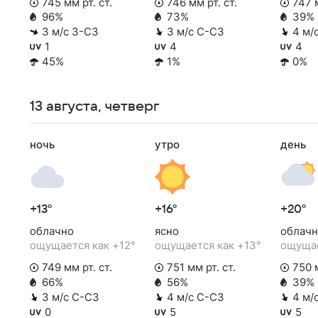
745 мм рт. ст.
746 мм рт. ст.
747 м
96%
73%
39%
3 м/с З-СЗ
3 м/с С-СЗ
4 м/
1
4
4
45%
1%
0%
13 августа, четверг
ночь
утро
день
+13°
+16°
+20°
облачно
ясно
облачн
ощущается как +12°
ощущается как +13°
ощущае
749 мм рт. ст.
751 мм рт. ст.
750 м
66%
56%
39%
3 м/с С-СЗ
4 м/с С-СЗ
4 м/
0
5
5