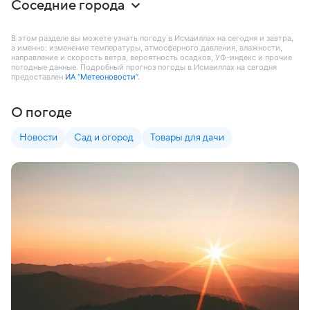
Соседние города
В этом разделе вы можете узнать погоду в Исмаиллах на сегодня и завтра,
а именно: изменение температуры, атмосферного давления, влажности,
направление и скорость ветра, вероятность осадков, УФ-индекс и прочие
погодные данные. Подробный прогноз погоды в Исмаиллах на сегодня
предоставлен
ИА “Метеоновости”
.
О погоде
Новости
Сад и огород
Товары для дачи