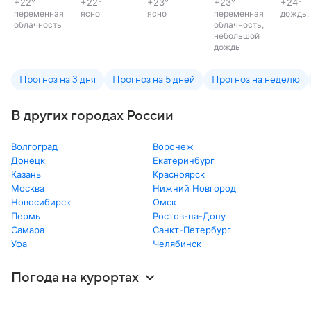
+22
°
+22
°
+23
°
+23
°
+24
°
переменная
ясно
ясно
переменная
дождь,
облачность
облачность,
небольшой
дождь
Прогноз на 3 дня
Прогноз на 5 дней
Прогноз на неделю
В других городах России
Волгоград
Воронеж
Донецк
Екатеринбург
Казань
Красноярск
Москва
Нижний Новгород
Новосибирск
Омск
Пермь
Ростов-на-Дону
Самара
Санкт-Петербург
Уфа
Челябинск
Погода на курортах