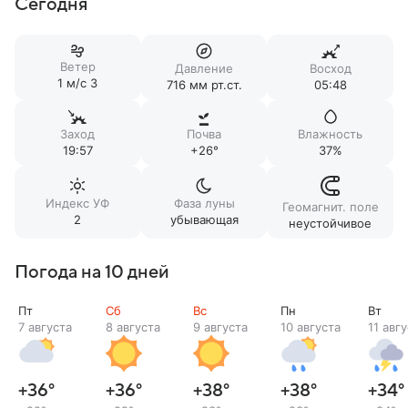
Сегодня
Ветер
Давление
Восход
1 м/c З
716 мм рт.ст.
05:48
Заход
Почва
Влажность
19:57
+26°
37%
Индекс УФ
Фаза луны
Геомагнит. поле
2
убывающая
неустойчивое
Погода на 10 дней
Пт
Сб
Вс
Пн
Вт
7 августа
8 августа
9 августа
10 августа
11 авг
+36
°
+36
°
+38
°
+38
°
+34
°