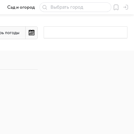
Сад и огород
Товары для дачи
рь погоды