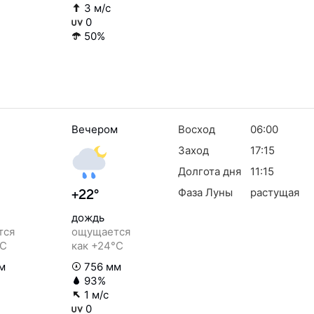
3 м/с
0
50%
Вечером
Восход
06:00
Заход
17:15
Долгота дня
11:15
Фаза Луны
растущая
+22°
дождь
тся
ощущается
°C
как +24°C
м
756 мм
93%
1 м/с
0