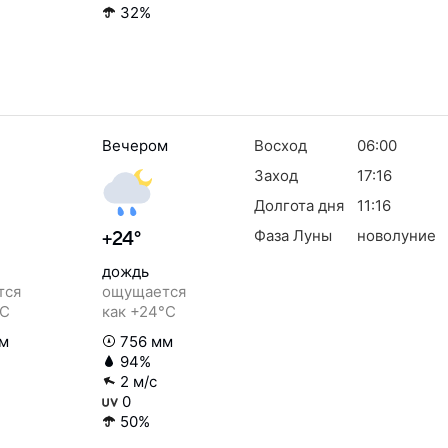
32%
Вечером
Восход
06:00
Заход
17:16
Долгота дня
11:16
Фаза Луны
новолуние
+24°
дождь
тся
ощущается
°C
как +24°C
м
756 мм
94%
2 м/с
0
50%