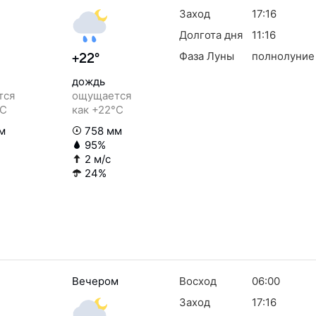
Заход
17:16
Долгота дня
11:16
Фаза Луны
полнолуние
+22°
дождь
тся
ощущается
°C
как +22°C
м
758 мм
95%
2 м/с
24%
Вечером
Восход
06:00
Заход
17:16