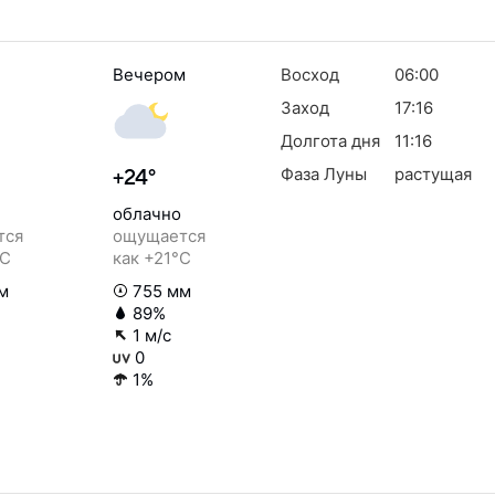
Вечером
Восход
06:00
Заход
17:16
Долгота дня
11:16
Фаза Луны
растущая
+24°
облачно
тся
ощущается
°C
как +21°C
м
755 мм
89%
1 м/с
0
1%