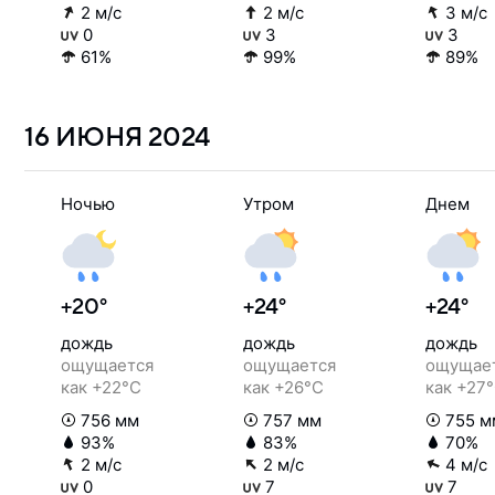
2 м/с
2 м/с
3 м/с
0
3
3
61%
99%
89%
16 ИЮНЯ
2024
Ночью
Утром
Днем
+20°
+24°
+24°
дождь
дождь
дождь
ощущается
ощущается
ощущае
как +22°C
как +26°C
как +27
756 мм
757 мм
755 м
93%
83%
70%
2 м/с
2 м/с
4 м/с
0
7
7