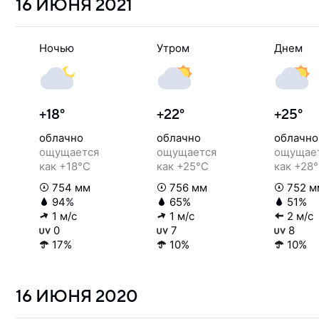
16 ИЮНЯ
2021
Ночью
Утром
Днем
+18°
+22°
+25°
облачно
облачно
облачно
ощущается
ощущается
ощущае
как +18°C
как +25°C
как +28
754 мм
756 мм
752 м
94%
65%
51%
1 м/с
1 м/с
2 м/с
0
7
8
17%
10%
10%
16 ИЮНЯ
2020