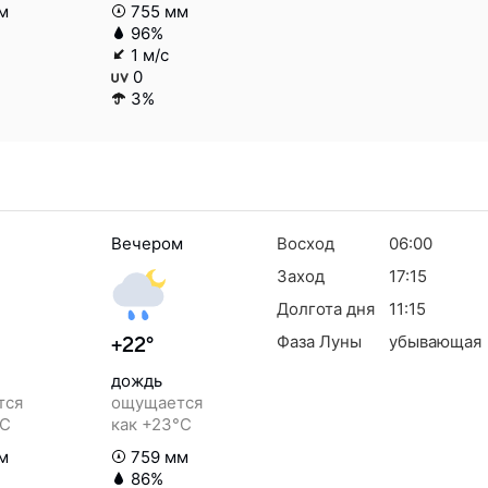
м
755 мм
96%
1 м/с
0
3%
Вечером
Восход
06:00
Заход
17:15
Долгота дня
11:15
Фаза Луны
убывающая
+22°
дождь
тся
ощущается
°C
как +23°C
м
759 мм
86%