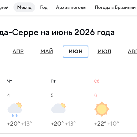
дней
Месяц
Год
Архив погоды
Погода в Бразилии
да-Серре на июнь 2026 года
АПР
МАЙ
ИЮН
ИЮЛ
АВ
Чт
Пт
Сб
4
5
6
+20°
+13°
+20°
+13°
+22°
+10°