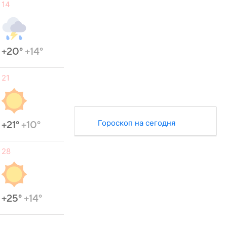
14
+20°
+14°
21
Гороскоп на сегодня
+21°
+10°
28
+25°
+14°