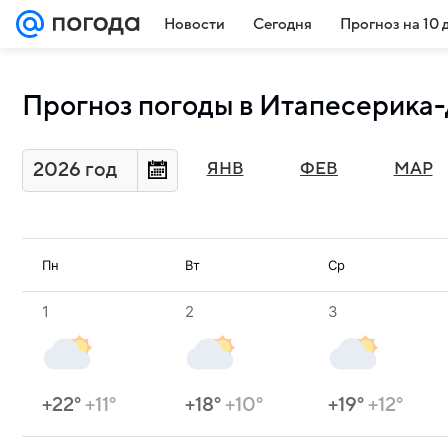
Новости
Сегодня
Прогноз на 10 
Прогноз погоды в Итапесерика-
2026 год
ЯНВ
ФЕВ
МАР
Пн
Вт
Ср
1
2
3
+22°
+11°
+18°
+10°
+19°
+12°