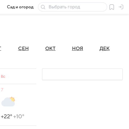
Сад и огород
Товары для дачи
Г
СЕН
ОКТ
НОЯ
ДЕК
Вс
7
+22°
+10°