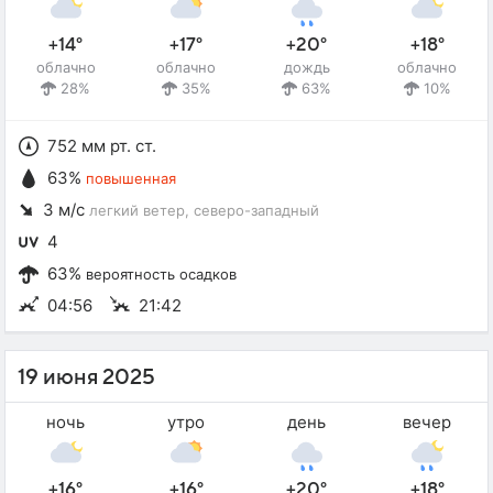
+14°
+17°
+20°
+18°
облачно
облачно
дождь
облачно
28%
35%
63%
10%
752 мм рт. ст.
63%
повышенная
3 м/с
легкий ветер
, северо-западный
4
63%
вероятность осадков
04:56
21:42
19 июня 2025
ночь
утро
день
вечер
+16°
+16°
+20°
+18°