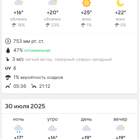
+16°
+20°
+25°
+22°
облачно
облачно
ясно
ясно
18%
23%
1%
0%
753 мм рт. ст.
47%
оптимальная
3 м/с
легкий ветер
, северный-северо-западный
6
1%
вероятность осадков
05:36
21:12
30 июля 2025
ночь
утро
день
вечер
+17°
+16°
+19°
+19°