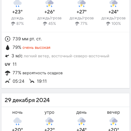
+23°
+26°
+27°
+24°
дождь
дождь/гроза
дождь/гроза
дождь/гроза
87%
45%
77%
100%
739 мм рт. ст.
79%
очень высокая
3 м/с
легкий ветер
, восточный-северо-восточный
11
77%
вероятность осадков
05:24
19:11
29 декабря 2024
ночь
утро
день
вечер
+20°
+22°
+24°
+20°