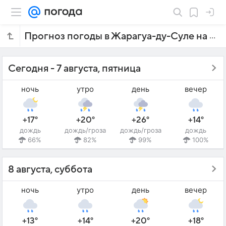
Прогноз погоды в Жарагуа-ду-Суле на 7 дней
Сегодня - 7 августа, пятница
ночь
утро
день
вечер
+17°
+20°
+26°
+14°
дождь
дождь/гроза
дождь/гроза
дождь
66%
82%
99%
100%
8 августа, суббота
ночь
утро
день
вечер
+13°
+14°
+20°
+18°