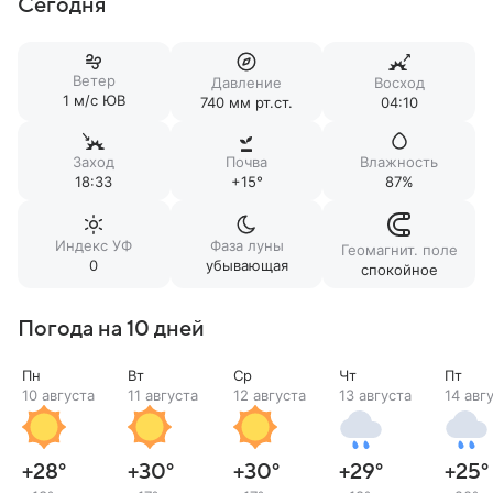
Сегодня
Ветер
Давление
Восход
1 м/c ЮВ
740 мм рт.ст.
04:10
Заход
Почва
Влажность
18:33
+15°
87%
Индекс УФ
Фаза луны
Геомагнит. поле
0
убывающая
спокойное
Погода на 10 дней
Пн
Вт
Ср
Чт
Пт
10 августа
11 августа
12 августа
13 августа
14 авг
+28
°
+30
°
+30
°
+29
°
+25
°