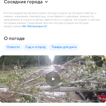
Соседние города
В этом разделе вы можете узнать погоду в Цзиси на сегодня и завтра, а
именно: изменение температуры, атмосферного давления, влажности,
направление и скорость ветра, вероятность осадков, УФ-индекс и прочие
погодные данные. Подробный прогноз погоды в Цзиси на сегодня
предоставлен
ИА “Метеоновости”
.
О погоде
Новости
Сад и огород
Товары для дачи