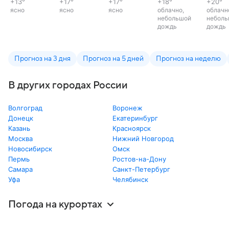
+13
°
+17
°
+17
°
+18
°
+20
°
ясно
ясно
ясно
облачно,
облачн
небольшой
неболь
дождь
дождь
Прогноз на 3 дня
Прогноз на 5 дней
Прогноз на неделю
В других городах России
Волгоград
Воронеж
Донецк
Екатеринбург
Казань
Красноярск
Москва
Нижний Новгород
Новосибирск
Омск
Пермь
Ростов-на-Дону
Самара
Санкт-Петербург
Уфа
Челябинск
Погода на курортах