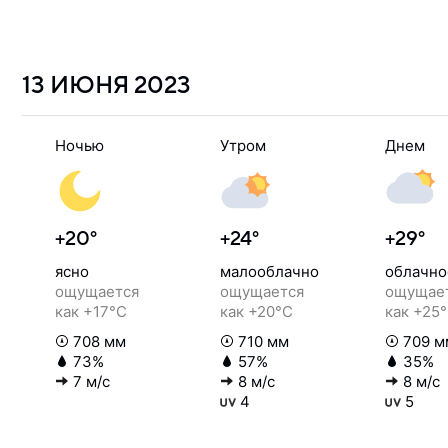
13 ИЮНЯ
2023
Ночью
Утром
Днем
+20°
+24°
+29°
ясно
малооблачно
облачно
ощущается
ощущается
ощущае
как +17°C
как +20°C
как +25
708 мм
710 мм
709 м
73%
57%
35%
7 м/с
8 м/с
8 м/с
4
5