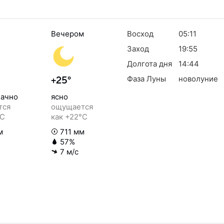
Вечером
Восход
05:11
Заход
19:55
Долгота дня
14:44
Фаза Луны
новолуние
+25°
ачно
ясно
тся
ощущается
°C
как +22°C
м
711 мм
57%
7 м/с