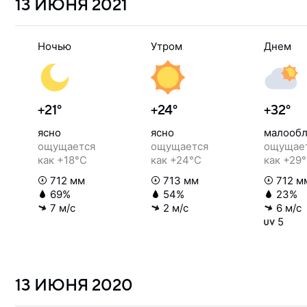
13 ИЮНЯ
2021
Ночью
Утром
Днем
+21°
+24°
+32°
ясно
ясно
малообл
ощущается
ощущается
ощущае
как +18°C
как +24°C
как +29
712 мм
713 мм
712 м
69%
54%
23%
7 м/с
2 м/с
6 м/с
5
13 ИЮНЯ
2020