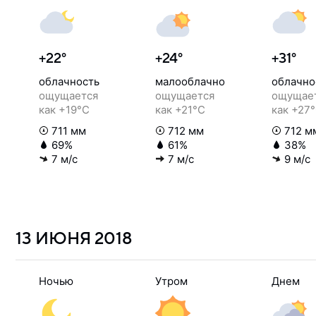
+22°
+24°
+31°
облачность
малооблачно
облачно
ощущается
ощущается
ощущае
как +19°C
как +21°C
как +27
711 мм
712 мм
712 м
69%
61%
38%
7 м/с
7 м/с
9 м/с
13 ИЮНЯ
2018
Ночью
Утром
Днем