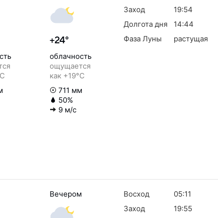
Заход
19:54
Долгота дня
14:44
Фаза Луны
растущая
+24°
сть
облачность
тся
ощущается
°C
как +19°C
м
711 мм
50%
9 м/с
Вечером
Восход
05:11
Заход
19:55