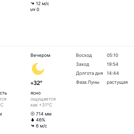
12 м/с
0
Вечером
Восход
05:10
Заход
19:54
Долгота дня
14:44
Фаза Луны
растущая
+32°
сть
ясно
тся
ощущается
°C
как +31°C
м
714 мм
46%
6 м/с