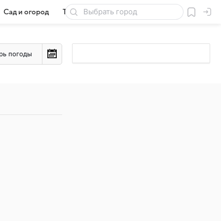
Сад и огород
Товары для дачи
рь погоды