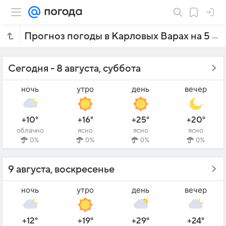
Прогноз погоды в Карловых Варах на 5 дней
Сегодня - 8 августа, суббота
ночь
утро
день
вечер
+10°
+16°
+25°
+20°
облачно
ясно
ясно
ясно
0%
0%
0%
0%
9 августа, воскресенье
ночь
утро
день
вечер
+12°
+19°
+29°
+24°