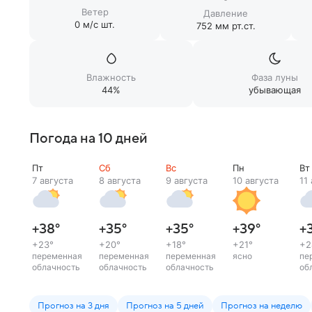
Ветер
Давление
0 м/c шт.
752 мм рт.ст.
Влажность
Фаза луны
44%
убывающая
Погода на 10 дней
Пт
Сб
Вс
Пн
Вт
7 августа
8 августа
9 августа
10 августа
11
+38
°
+35
°
+35
°
+39
°
+
+23
°
+20
°
+18
°
+21
°
+2
переменная
переменная
переменная
ясно
пе
облачность
облачность
облачность
об
Прогноз на 3 дня
Прогноз на 5 дней
Прогноз на неделю