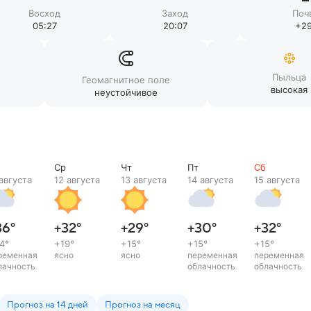
Восход
Заход
Поч
05:27
20:07
+29
Пыльца
Геомагнитное поле
высокая
неустойчивое
Ср
Чт
Пт
Сб
 августа
12 августа
13 августа
14 августа
15 августа
36
°
+32
°
+29
°
+30
°
+32
°
4
°
+19
°
+15
°
+15
°
+15
°
ременная
ясно
ясно
переменная
переменная
лачность
облачность
облачность
Прогноз на 14 дней
Прогноз на месяц