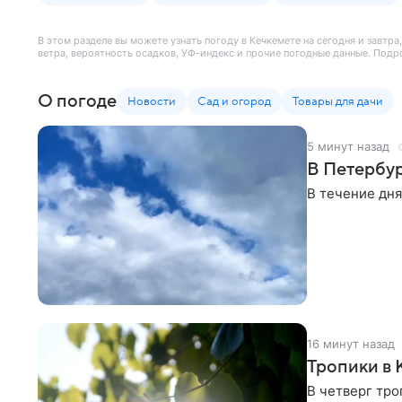
В этом разделе вы можете узнать погоду в Кечкемете на сегодня и завтр
ветра, вероятность осадков, УФ-индекс и прочие погодные данные. Подр
О погоде
Новости
Сад и огород
Товары для дачи
5 минут назад
В Петербур
В течение дня
16 минут назад
Тропики в 
В четверг тро