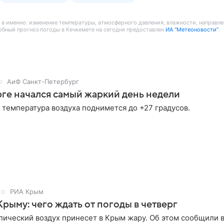
а, а именно: изменение температуры, атмосферного давления, влажности, направл
обный прогноз погоды в Кечкемете на сегодня предоставлен
ИА “Метеоновости”
.
АиФ Санкт-Петербург
ге начался самый жаркий день недели
 температура воздуха поднимется до +27 градусов.
РИА Крым
Крыму: чего ждать от погоды в четверг
пический воздух принесет в Крым жару. Об этом сообщили 