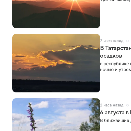
2 часа назад
В Татарста
осадков
в республике 
ночью и утро
2 часа назад
6 августа 
В ближайшие д