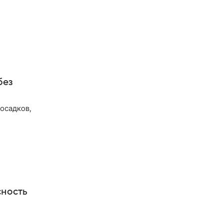
без
осадков,
сность