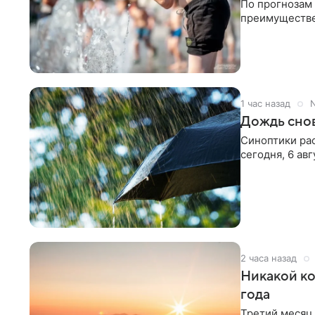
По прогнозам 
преимуществен
1 час назад
N
Дождь сно
Синоптики рас
сегодня, 6 ав
2 часа назад
Никакой ко
года
Третий месяц