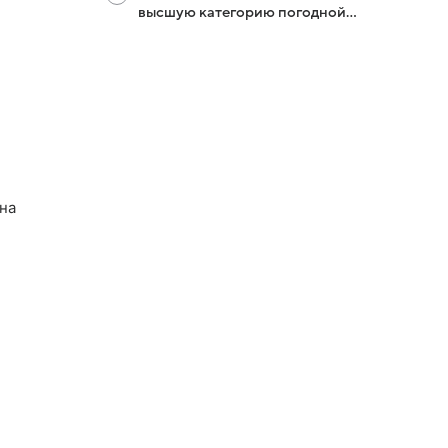
высшую категорию погодной
опасности
 на