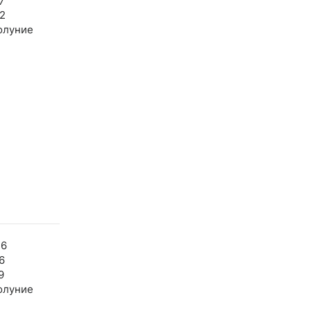
7
2
олуние
36
6
9
олуние