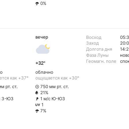
0%
вечер
Восход
05:
Заход
20:
Долгота дня
14:2
Фаза Луны
нов
Геомагн. поле
спо
+32°
о
облачно
тся как +37°
ощущается как +30°
м рт. ст.
750 мм рт. ст.
21%
с З-ЮЗ
1 м/с Ю-ЮЗ
1
7%