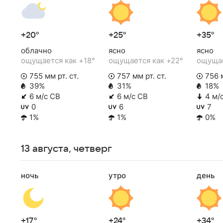
+20°
+25°
+35°
облачно
ясно
ясно
ощущается как +18°
ощущается как +22°
ощущае
755 мм рт. ст.
757 мм рт. ст.
756 м
39%
31%
18%
6 м/с СВ
6 м/с СВ
4 м/
0
6
7
1%
1%
0%
13 августа, четверг
ночь
утро
день
+17°
+24°
+34°