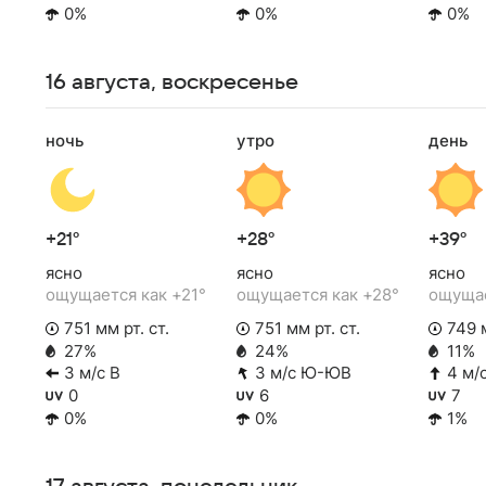
0%
0%
0%
16 августа, воскресенье
ночь
утро
день
+21°
+28°
+39°
ясно
ясно
ясно
ощущается как +21°
ощущается как +28°
ощущае
751 мм рт. ст.
751 мм рт. ст.
749 м
27%
24%
11%
3 м/с В
3 м/с Ю-ЮВ
4 м/
0
6
7
0%
0%
1%