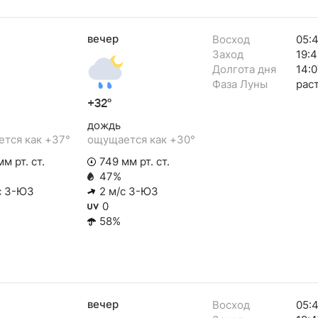
вечер
Восход
05:4
Заход
19:4
Долгота дня
14:0
Фаза Луны
рас
+32°
дождь
тся как +37°
ощущается как +30°
м рт. ст.
749 мм рт. ст.
47%
с З-ЮЗ
2 м/с З-ЮЗ
0
58%
вечер
Восход
05: