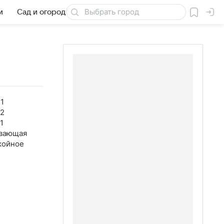
и
Сад и огород
Товары для дачи
1
02
1
вающая
койное