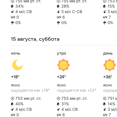
755 мм рт. ст.
755 мм рт. ст.
753 м
34%
28%
15%
4 м/с СВ
5 м/с С-СВ
5 м/
0
6
7
0%
0%
0%
15 августа, суббота
ночь
утро
день
+18°
+24°
+36°
ясно
ясно
ясно
ощущается как +16°
ощущается как +23°
ощущае
753 мм рт. ст.
753 мм рт. ст.
751 м
40%
31%
14%
4 м/с СВ
4 м/с СВ
3 м/
0
6
7