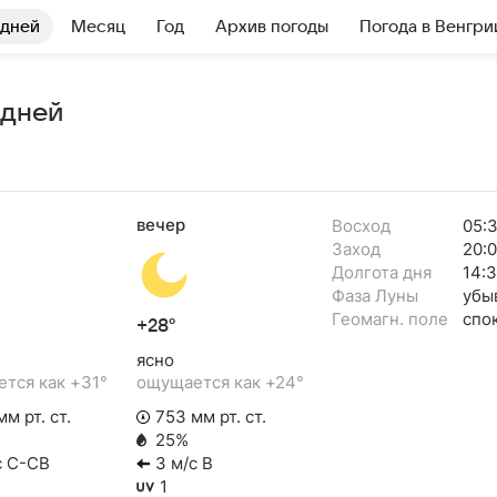
 дней
Месяц
Год
Архив погоды
Погода в Венгри
 дней
вечер
Восход
05:3
Заход
20:
Долгота дня
14:3
Фаза Луны
убы
Геомагн. поле
спо
+28°
ясно
тся как +31°
ощущается как +24°
м рт. ст.
753 мм рт. ст.
25%
с С-СВ
3 м/с В
1