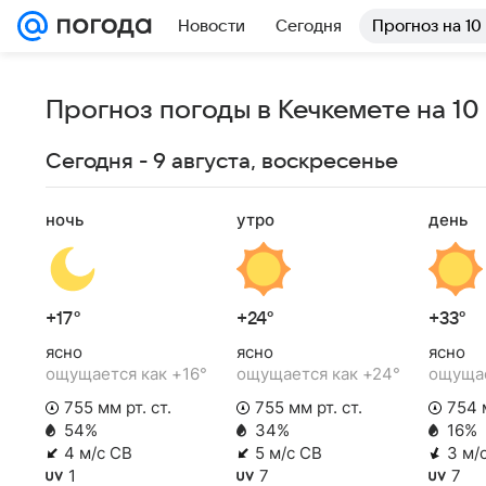
Новости
Сегодня
Прогноз на 10
Прогноз погоды в Кечкемете на 10
Сегодня - 9 августа, воскресенье
ночь
утро
день
+17°
+24°
+33°
ясно
ясно
ясно
ощущается как +16°
ощущается как +24°
ощущае
755 мм рт. ст.
755 мм рт. ст.
754 м
54%
34%
16%
4 м/с СВ
5 м/с СВ
3 м/
1
7
7