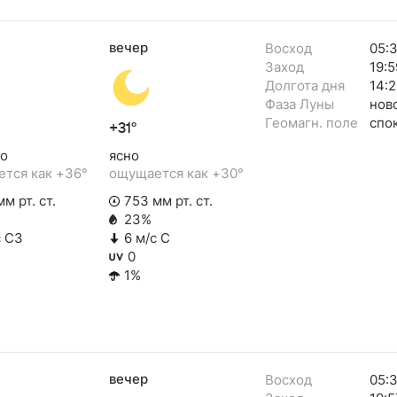
вечер
Восход
05:
Заход
19:5
Долгота дня
14:2
Фаза Луны
нов
Геомагн. поле
спо
+31°
о
ясно
тся как +36°
ощущается как +30°
м рт. ст.
753 мм рт. ст.
23%
с СЗ
6 м/с С
0
1%
вечер
Восход
05: