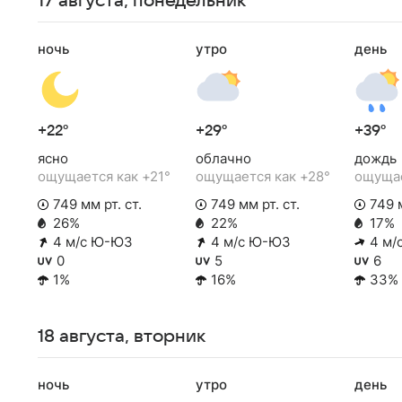
17 августа, понедельник
ночь
утро
день
+22°
+29°
+39°
ясно
облачно
дождь
ощущается как +21°
ощущается как +28°
ощущае
749 мм рт. ст.
749 мм рт. ст.
749 м
26%
22%
17%
4 м/с Ю-ЮЗ
4 м/с Ю-ЮЗ
4 м/
0
5
6
1%
16%
33%
18 августа, вторник
ночь
утро
день