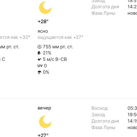
Заход
19:5
Долгота дня
14:2
Фаза Луны
нов
+28°
ясно
тся как +32°
ощущается как +27°
м рт. ст.
755 мм рт. ст.
21%
с С
5 м/с В-СВ
0
0%
вечер
Восход
05:
Заход
19:5
Долгота дня
14:1
Фаза Луны
нов
+27°