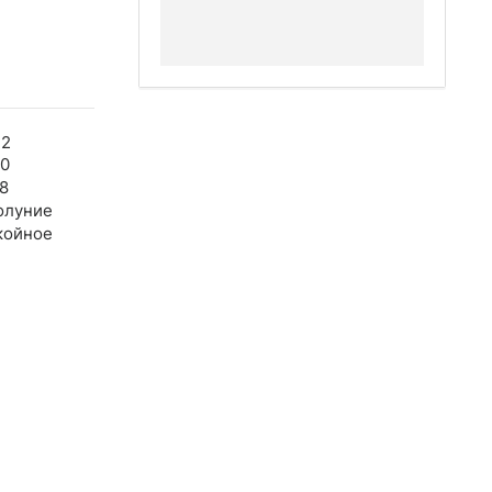
32
00
8
олуние
койное