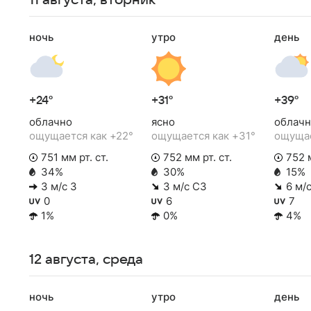
11 августа, вторник
ночь
утро
день
+24°
+31°
+39°
облачно
ясно
облачн
ощущается как +22°
ощущается как +31°
ощущае
751 мм рт. ст.
752 мм рт. ст.
752 м
34%
30%
15%
3 м/с З
3 м/с СЗ
6 м/
0
6
7
1%
0%
4%
12 августа, среда
ночь
утро
день