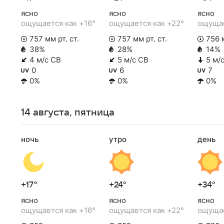
ясно
ясно
ясно
ощущается как +16°
ощущается как +22°
ощущае
757 мм рт. ст.
757 мм рт. ст.
756 м
38%
28%
14%
4 м/с СВ
5 м/с СВ
5 м/
0
6
7
0%
0%
0%
14 августа, пятница
ночь
утро
день
+17°
+24°
+34°
ясно
ясно
ясно
ощущается как +16°
ощущается как +22°
ощущае