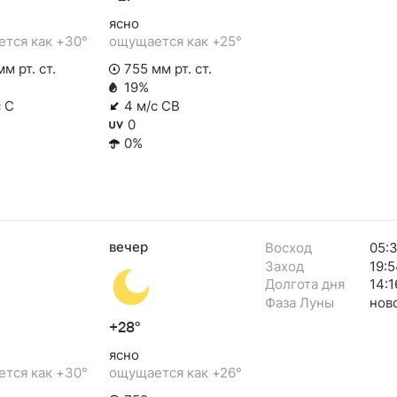
ясно
тся как +30°
ощущается как +25°
м рт. ст.
755 мм рт. ст.
19%
с С
4 м/с СВ
0
0%
вечер
Восход
05:
Заход
19:5
Долгота дня
14:1
Фаза Луны
нов
+28°
ясно
тся как +30°
ощущается как +26°