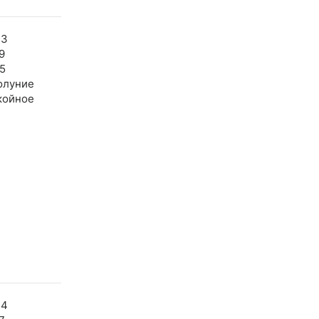
33
9
5
олуние
койное
34