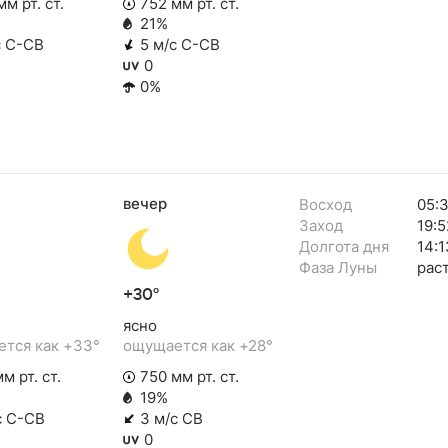
м рт. ст.
752 мм рт. ст.
21%
с С-СВ
5 м/с С-СВ
0
0%
вечер
Восход
05:
Заход
19:5
Долгота дня
14:1
Фаза Луны
рас
+30°
ясно
тся как +33°
ощущается как +28°
м рт. ст.
750 мм рт. ст.
19%
с С-СВ
3 м/с СВ
0