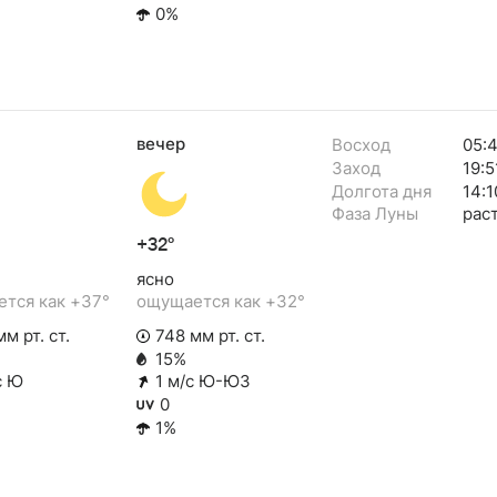
0%
вечер
Восход
05:
Заход
19:5
Долгота дня
14:1
Фаза Луны
рас
+32°
ясно
тся как +37°
ощущается как +32°
м рт. ст.
748 мм рт. ст.
15%
с Ю
1 м/с Ю-ЮЗ
0
1%