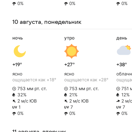
0%
0%
0%
10 августа, понедельник
ночь
утро
день
+19°
+27°
+38°
ясно
ясно
облачн
ощущается как +18°
ощущается как +28°
ощущае
753 мм рт. ст.
753 мм рт. ст.
751 м
32%
21%
12%
2 м/с ЮВ
2 м/с ЮВ
2 м/
1
7
7
0%
0%
0%