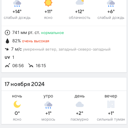
+14°
+11°
+12°
+6°
слабый дождь
ясно
облачность
слабый дождь
741 мм рт. ст.
нормальное
82%
очень высокая
7 м/с
умеренный ветер
, западный-северо-западный
1
06:56
16:15
17 ноября 2024
ночь
утро
день
вечер
0°
+1°
+2°
+1°
ясно
морось
пасмурно
сильный туман