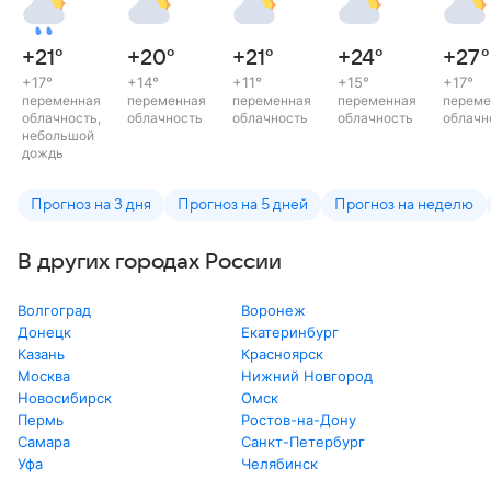
+21
°
+20
°
+21
°
+24
°
+27
°
+17
°
+14
°
+11
°
+15
°
+17
°
переменная
переменная
переменная
переменная
переме
облачность,
облачность
облачность
облачность
облачн
небольшой
дождь
Прогноз на 3 дня
Прогноз на 5 дней
Прогноз на неделю
В других городах России
Волгоград
Воронеж
Донецк
Екатеринбург
Казань
Красноярск
Москва
Нижний Новгород
Новосибирск
Омск
Пермь
Ростов-на-Дону
Самара
Санкт-Петербург
Уфа
Челябинск