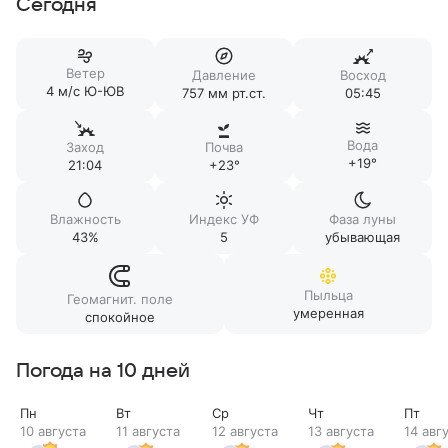
Сегодня
Ветер
Давление
Восход
4 м/c Ю-ЮВ
757 мм рт.ст.
05:45
Вода
Заход
Почва
+19°
21:04
+23°
Влажность
Индекс УФ
Фаза луны
43%
5
убывающая
Пыльца
Геомагнит. поле
умеренная
спокойное
Погода на 10 дней
Пн
Вт
Ср
Чт
Пт
10 августа
11 августа
12 августа
13 августа
14 авг