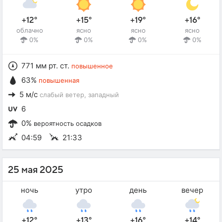
+12°
+15°
+19°
+16°
облачно
ясно
ясно
ясно
0%
0%
0%
0%
771 мм рт. ст.
повышенное
63%
повышенная
5 м/с
слабый ветер
, западный
6
0%
вероятность осадков
04:59
21:33
25 мая 2025
ночь
утро
день
вечер
+12°
+13°
+16°
+14°