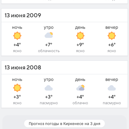
13 июня 2009
ночь
утро
день
вечер
+4°
+7°
+9°
+6°
ясно
облачность
ясно
ясно
13 июня 2008
ночь
утро
день
вечер
+3°
+3°
+4°
+4°
ясно
пасмурно
облачно
пасмурно
Прогноз погоды в Киркенесе на 3 дня