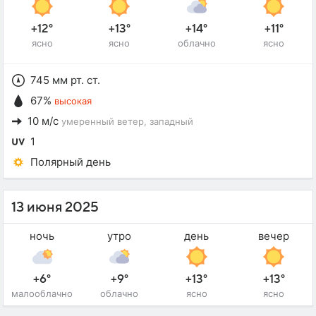
+12°
+13°
+14°
+11°
ясно
ясно
облачно
ясно
745 мм рт. ст.
67%
высокая
10 м/с
умеренный ветер
, западный
1
Полярный день
13 июня 2025
ночь
утро
день
вечер
+6°
+9°
+13°
+13°
малооблачно
облачно
ясно
ясно