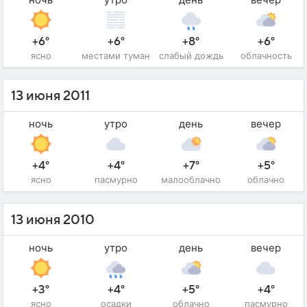
+6°
+6°
+8°
+6°
ясно
местами туман
слабый дождь
облачность
13 июня 2011
ночь
утро
день
вечер
+4°
+4°
+7°
+5°
ясно
пасмурно
малооблачно
облачно
13 июня 2010
ночь
утро
день
вечер
+3°
+4°
+5°
+4°
ясно
осадки
облачно
пасмурно