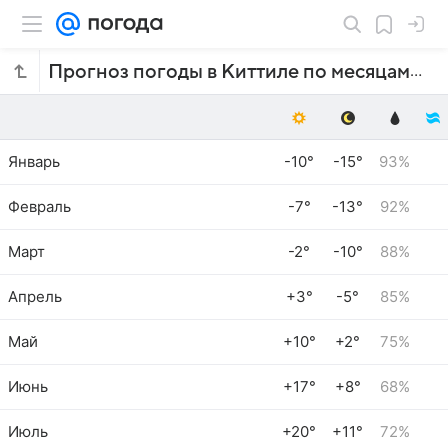
Прогноз погоды в Киттиле по месяцам
Январь
-10°
-15°
93%
Февраль
-7°
-13°
92%
Март
-2°
-10°
88%
Апрель
+3°
-5°
85%
Май
+10°
+2°
75%
Июнь
+17°
+8°
68%
Июль
+20°
+11°
72%