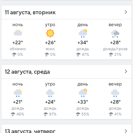
11 августа, вторник
ночь
утро
день
вечер
+22°
+26°
+34°
+28°
облачно
ясно
дождь
дождь/гроза
0%
0%
47%
21%
12 августа, среда
ночь
утро
день
вечер
+21°
+24°
+33°
+28°
дождь
дождь
дождь
дождь
46%
97%
55%
41%
13 августа, четверг