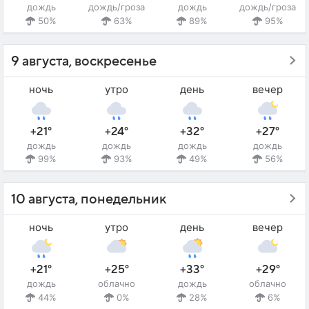
дождь
дождь/гроза
дождь
дождь/гроза
50%
63%
89%
95%
9 августа, воскресенье
ночь
утро
день
вечер
+21°
+24°
+32°
+27°
дождь
дождь
дождь
дождь
99%
93%
49%
56%
10 августа, понедельник
ночь
утро
день
вечер
+21°
+25°
+33°
+29°
дождь
облачно
дождь
облачно
44%
0%
28%
6%