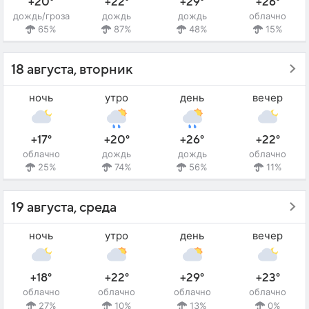
+20°
+22°
+29°
+26°
дождь/гроза
дождь
дождь
облачно
65%
87%
48%
15%
18 августа, вторник
ночь
утро
день
вечер
+17°
+20°
+26°
+22°
облачно
дождь
дождь
облачно
25%
74%
56%
11%
19 августа, среда
ночь
утро
день
вечер
+18°
+22°
+29°
+23°
облачно
облачно
облачно
облачно
27%
10%
13%
0%