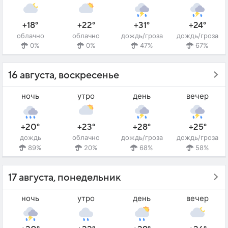
+18°
+22°
+31°
+24°
облачно
облачно
дождь/гроза
дождь/гроза
0%
0%
47%
67%
16 августа, воскресенье
ночь
утро
день
вечер
+20°
+23°
+28°
+25°
дождь
облачно
дождь/гроза
дождь/гроза
89%
20%
68%
58%
17 августа, понедельник
ночь
утро
день
вечер