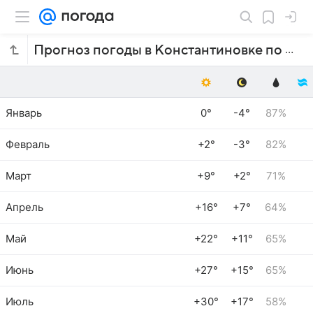
Прогноз погоды в Константиновке по месяцам
Январь
0°
-4°
87%
Февраль
+2°
-3°
82%
Март
+9°
+2°
71%
Апрель
+16°
+7°
64%
Май
+22°
+11°
65%
Июнь
+27°
+15°
65%
Июль
+30°
+17°
58%