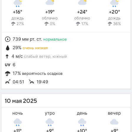
+16°
+19°
+24°
+20°
дождь
облачно
облачно
дождь
27%
0%
17%
36%
739 мм рт. ст.
нормальное
29%
очень низкая
4 м/с
слабый ветер
, южный
6
17%
вероятность осадков
04:51
19:49
10 мая 2025
ночь
утро
день
вечер
+11°
+9°
+10°
+9°