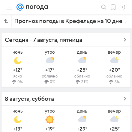
Прогноз погоды в Крефельде на 10 дней
Сегодня - 7 августа, пятница
ночь
утро
день
вечер
+12°
+17°
+25°
+20°
ясно
облачно
облачно
облачно
0%
0%
21%
3%
8 августа, суббота
ночь
утро
день
вечер
+13°
+19°
+29°
+25°