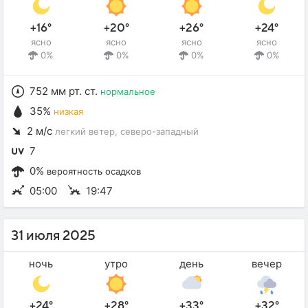
+16°
+20°
+26°
+24°
ясно
ясно
ясно
ясно
0%
0%
0%
0%
752 мм рт. ст.
нормальное
35%
низкая
2 м/с
легкий ветер
, северо-западный
7
0%
вероятность осадков
05:00
19:47
31 июля 2025
ночь
утро
день
вечер
+24°
+28°
+33°
+32°