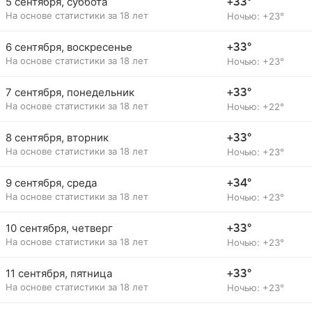
5 сентября, суббота
+33°
На основе статистики за 18 лет
Ночью: +23°
6 сентября, воскресенье
+33°
На основе статистики за 18 лет
Ночью: +23°
7 сентября, понедельник
+33°
На основе статистики за 18 лет
Ночью: +22°
8 сентября, вторник
+33°
На основе статистики за 18 лет
Ночью: +23°
9 сентября, среда
+34°
На основе статистики за 18 лет
Ночью: +23°
10 сентября, четверг
+33°
На основе статистики за 18 лет
Ночью: +23°
11 сентября, пятница
+33°
На основе статистики за 18 лет
Ночью: +23°