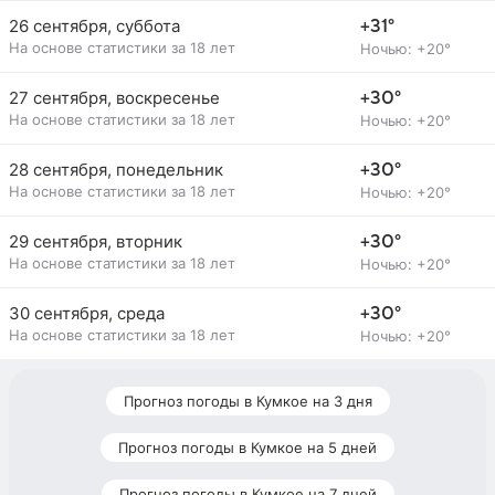
26 сентября, суббота
+31°
На основе статистики за 18 лет
Ночью: +20°
27 сентября, воскресенье
+30°
На основе статистики за 18 лет
Ночью: +20°
28 сентября, понедельник
+30°
На основе статистики за 18 лет
Ночью: +20°
29 сентября, вторник
+30°
На основе статистики за 18 лет
Ночью: +20°
30 сентября, среда
+30°
На основе статистики за 18 лет
Ночью: +20°
Прогноз погоды в Кумкое на 3 дня
Прогноз погоды в Кумкое на 5 дней
Прогноз погоды в Кумкое на 7 дней