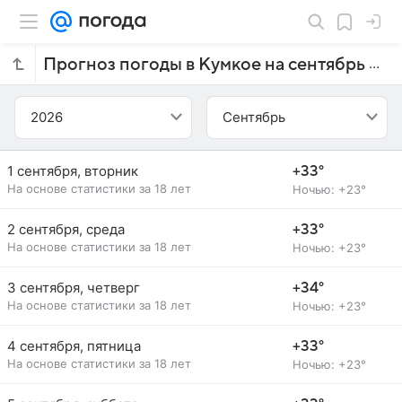
Прогноз погоды в Кумкое на сентябрь 2026 года
2026
Сентябрь
1 сентября, вторник
+33°
На основе статистики за 18 лет
Ночью: +23°
2 сентября, среда
+33°
На основе статистики за 18 лет
Ночью: +23°
3 сентября, четверг
+34°
На основе статистики за 18 лет
Ночью: +23°
4 сентября, пятница
+33°
На основе статистики за 18 лет
Ночью: +23°