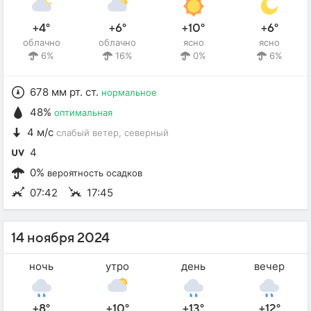
+4°
+6°
+10°
+6°
облачно
облачно
ясно
ясно
6%
16%
0%
6%
678 мм рт. ст.
нормальное
48%
оптимальная
4 м/с
слабый ветер
, северный
4
0%
вероятность осадков
07:42
17:45
14 ноября 2024
ночь
утро
день
вечер
+8°
+10°
+13°
+12°