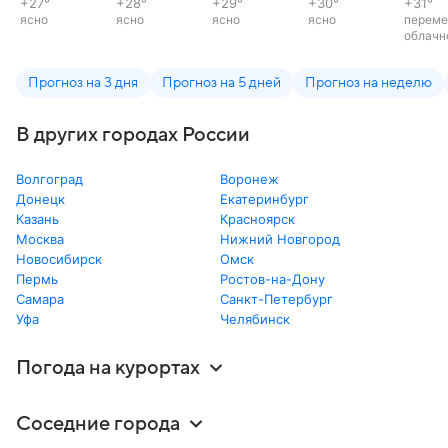
+27
°
+28
°
+29
°
+30
°
+31
°
ясно
ясно
ясно
ясно
переме
облачн
Прогноз на 3 дня
Прогноз на 5 дней
Прогноз на неделю
В других городах России
Волгоград
Воронеж
Донецк
Екатеринбург
Казань
Красноярск
Москва
Нижний Новгород
Новосибирск
Омск
Пермь
Ростов-на-Дону
Самара
Санкт-Петербург
Уфа
Челябинск
Погода на курортах
Соседние города