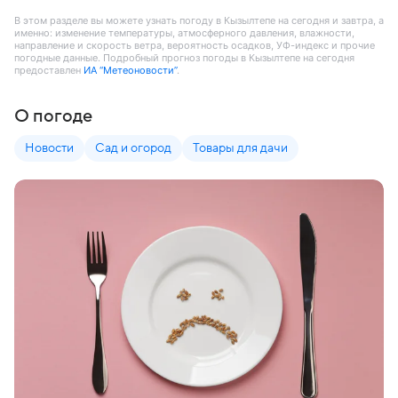
В этом разделе вы можете узнать погоду в Кызылтепе на сегодня и завтра, а
именно: изменение температуры, атмосферного давления, влажности,
направление и скорость ветра, вероятность осадков, УФ-индекс и прочие
погодные данные. Подробный прогноз погоды в Кызылтепе на сегодня
предоставлен
ИА “Метеоновости”
.
О погоде
Новости
Сад и огород
Товары для дачи