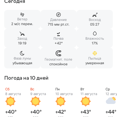
Сегодня
Ветер
Давление
Восход
2 м/c перем.
715 мм рт.ст.
05:27
Заход
Почва
Влажность
19:19
+42°
17%
Фаза луны
Пыльца
Геомагнит. поле
убывающая
умеренная
спокойное
Погода на 10 дней
Сб
Вс
Пн
Вт
Ср
8 августа
9 августа
10 августа
11 августа
12 авг
+40
°
+40
°
+42
°
+43
°
+44
°