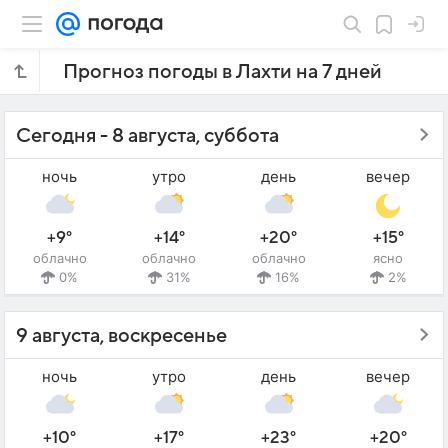
Прогноз погоды в Лахти на 7 дней
Сегодня - 8 августа, суббота
ночь
утро
день
вечер
+9°
+14°
+20°
+15°
облачно
облачно
облачно
ясно
0%
31%
16%
2%
9 августа, воскресенье
ночь
утро
день
вечер
+10°
+17°
+23°
+20°