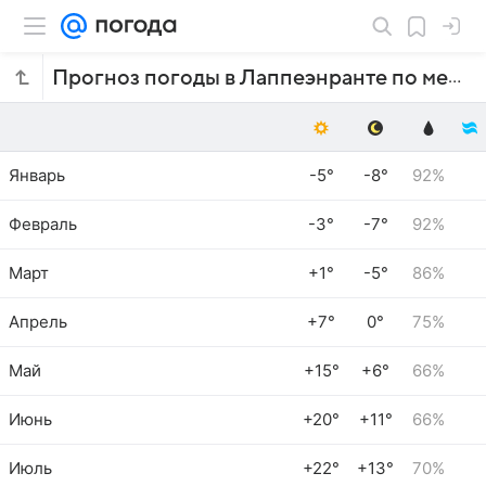
Прогноз погоды в Лаппеэнранте по месяцам
Январь
-5°
-8°
92%
Февраль
-3°
-7°
92%
Март
+1°
-5°
86%
Апрель
+7°
0°
75%
Май
+15°
+6°
66%
Июнь
+20°
+11°
66%
Июль
+22°
+13°
70%