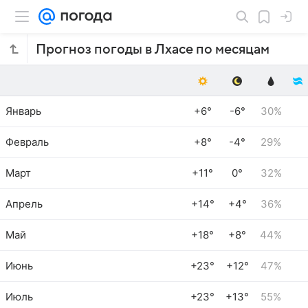
Прогноз погоды в Лхасе по месяцам
Январь
+6°
-6°
30%
Февраль
+8°
-4°
29%
Март
+11°
0°
32%
Апрель
+14°
+4°
36%
Май
+18°
+8°
44%
Июнь
+23°
+12°
47%
Июль
+23°
+13°
55%