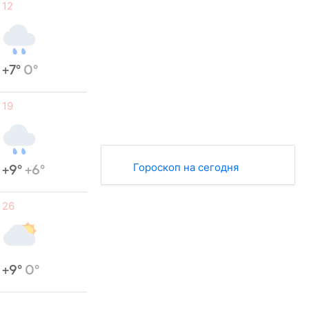
12
+7°
0°
19
Гороскоп на сегодня
+9°
+6°
26
+9°
0°