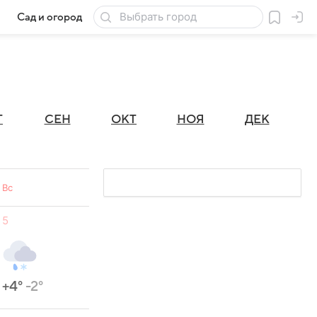
Сад и огород
Товары для дачи
Г
СЕН
ОКТ
НОЯ
ДЕК
Вс
5
+4°
-2°