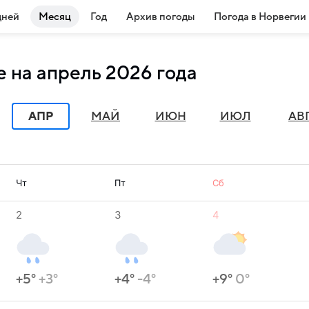
дней
Месяц
Год
Архив погоды
Погода в Норвегии
 на апрель 2026 года
АПР
МАЙ
ИЮН
ИЮЛ
АВ
Чт
Пт
Сб
2
3
4
+5°
+3°
+4°
-4°
+9°
0°