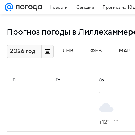
Новости
Сегодня
Прогноз на 10 
Прогноз погоды в Лиллехаммере
2026 год
ЯНВ
ФЕВ
МАР
Пн
Вт
Ср
1
+12°
+1°