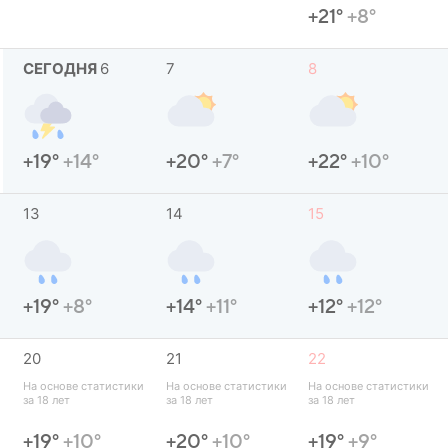
+21°
+8°
СЕГОДНЯ
6
7
8
+19°
+14°
+20°
+7°
+22°
+10°
13
14
15
+19°
+8°
+14°
+11°
+12°
+12°
20
21
22
 
На основе статистики 
На основе статистики 
На основе статистики 
за 18 лет
за 18 лет
за 18 лет
+19°
+10°
+20°
+10°
+19°
+9°