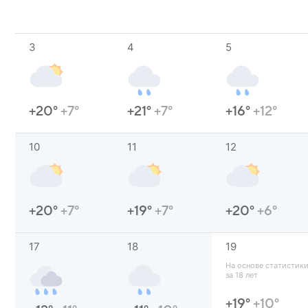
3
4
5
+20°
+7°
+21°
+7°
+16°
+12°
10
11
12
+20°
+7°
+19°
+7°
+20°
+6°
17
18
19
На основе статистики
за 18 лет
+19°
+10°