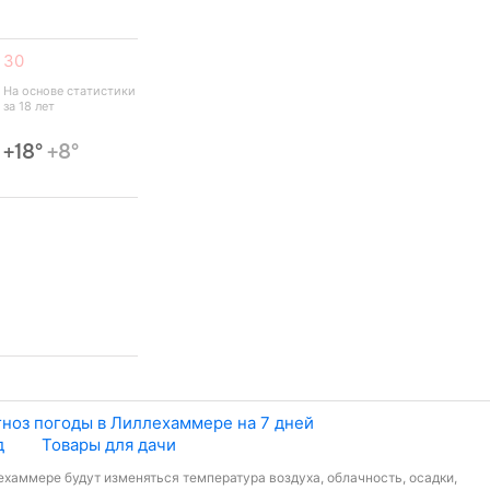
30
На основе статистики 
за 18 лет
+18°
+8°
ноз погоды в Лиллехаммере на 7 дней
д
Товары для дачи
ехаммере будут изменяться температура воздуха, облачность, осадки,