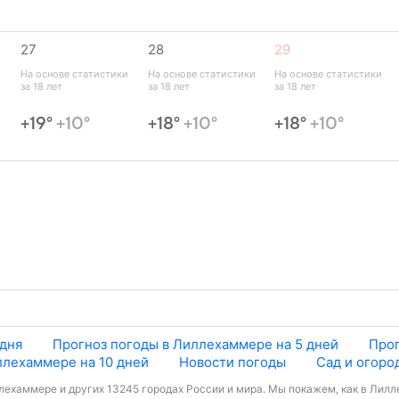
27
28
29
 
На основе статистики 
На основе статистики 
На основе статистики 
за 18 лет
за 18 лет
за 18 лет
+19°
+10°
+18°
+10°
+18°
+10°
 дня
Прогноз погоды в Лиллехаммере на 5 дней
Прог
ллехаммере на 10 дней
Новости погоды
Сад и огоро
лехаммере и других 13245 городах России и мира. Мы покажем, как в Лилл