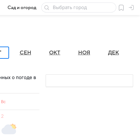
Сад и огород
Товары для дачи
Г
СЕН
ОКТ
НОЯ
ДЕК
нных о погоде в
Вс
2