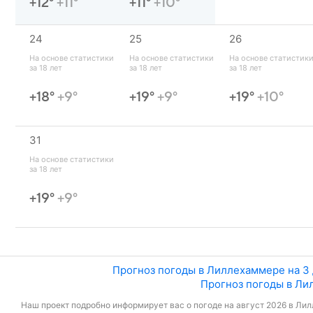
+12°
+11°
+11°
+10°
24
25
26
На основе статистики 
На основе статистики 
На основе статистики
за 18 лет
за 18 лет
за 18 лет
+18°
+9°
+19°
+9°
+19°
+10°
31
На основе статистики 
за 18 лет
+19°
+9°
Прогноз погоды в Лиллехаммере на 3
Прогноз погоды в Ли
Наш проект подробно информирует вас о погоде на август 2026 в Лил