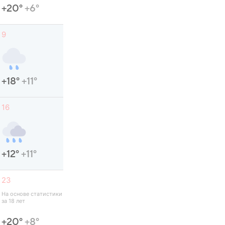
+20°
+6°
9
+18°
+11°
16
+12°
+11°
23
На основе статистики 
за 18 лет
+20°
+8°