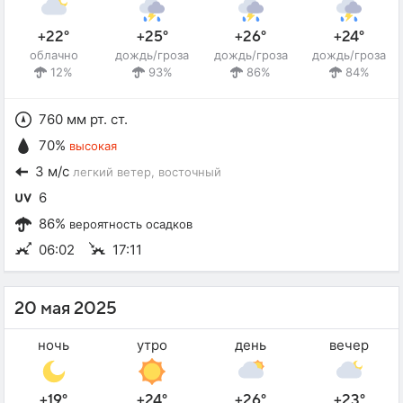
+22°
+25°
+26°
+24°
облачно
дождь/гроза
дождь/гроза
дождь/гроза
12%
93%
86%
84%
760 мм рт. ст.
70%
высокая
3 м/с
легкий ветер
, восточный
6
86%
вероятность осадков
06:02
17:11
20 мая 2025
ночь
утро
день
вечер
+19°
+24°
+26°
+23°