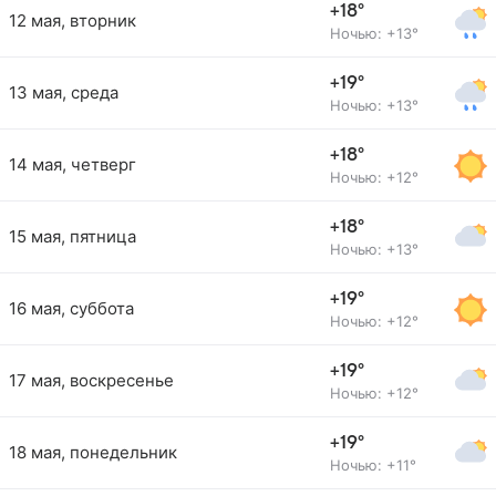
+18°
12 мая, вторник
Ночью: +13°
+19°
13 мая, среда
Ночью: +13°
+18°
14 мая, четверг
Ночью: +12°
+18°
15 мая, пятница
Ночью: +13°
+19°
16 мая, суббота
Ночью: +12°
+19°
17 мая, воскресенье
Ночью: +12°
+19°
18 мая, понедельник
Ночью: +11°