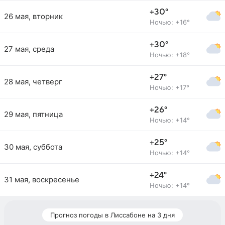
+30°
26 мая, вторник
Ночью: +16°
+30°
27 мая, среда
Ночью: +18°
+27°
28 мая, четверг
Ночью: +17°
+26°
29 мая, пятница
Ночью: +14°
+25°
30 мая, суббота
Ночью: +14°
+24°
31 мая, воскресенье
Ночью: +14°
Прогноз погоды в Лиссабоне на 3 дня