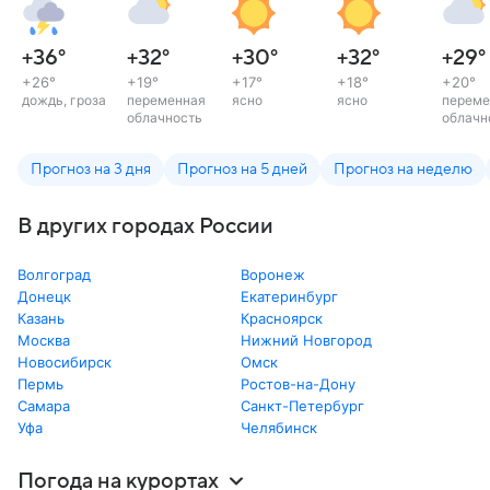
+36
°
+32
°
+30
°
+32
°
+29
°
+26
°
+19
°
+17
°
+18
°
+20
°
дождь, гроза
переменная
ясно
ясно
переме
облачность
облачн
Прогноз на 3 дня
Прогноз на 5 дней
Прогноз на неделю
В других городах России
Волгоград
Воронеж
Донецк
Екатеринбург
Казань
Красноярск
Москва
Нижний Новгород
Новосибирск
Омск
Пермь
Ростов-на-Дону
Самара
Санкт-Петербург
Уфа
Челябинск
Погода на курортах