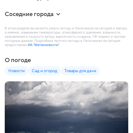
Соседние города
В этом разделе вы можете узнать погоду в Лисичанске на сегодня и завтра,
а именно: изменение температуры, атмосферного давления, влажности,
направление и скорость ветра, вероятность осадков, УФ-индекс и прочие
погодные данные. Подробный прогноз погоды в Лисичанске на сегодня
предоставлен
ИА “Метеоновости”
.
О погоде
Новости
Сад и огород
Товары для дачи