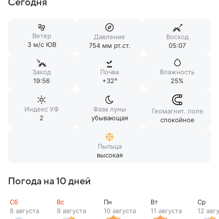
Сегодня
Ветер
Давление
Восход
3 м/c ЮВ
754 мм рт.ст.
05:07
Заход
Почва
Влажность
19:56
+32°
25%
Индекс УФ
Фаза луны
Геомагнит. поле
2
убывающая
спокойное
Пыльца
высокая
Погода на 10 дней
Сб
Вс
Пн
Вт
Ср
8 августа
9 августа
10 августа
11 августа
12 авг