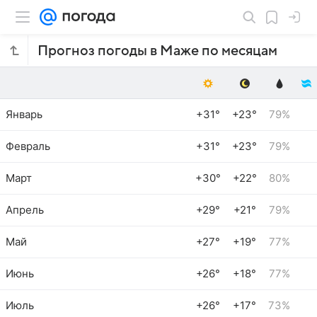
Прогноз погоды в Маже по месяцам
Январь
+31°
+23°
79%
Февраль
+31°
+23°
79%
Март
+30°
+22°
80%
Апрель
+29°
+21°
79%
Май
+27°
+19°
77%
Июнь
+26°
+18°
77%
Июль
+26°
+17°
73%