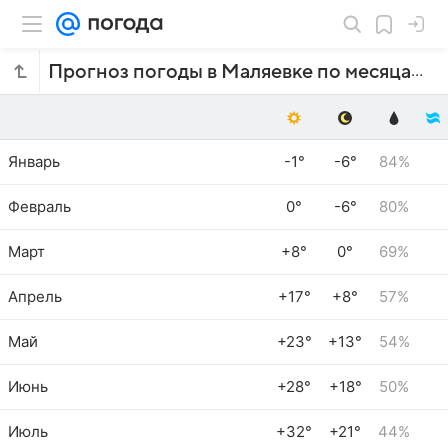
Прогноз погоды в Маляевке по месяцам
Январь
-1°
-6°
84%
Февраль
0°
-6°
80%
Март
+8°
0°
69%
Апрель
+17°
+8°
57%
Май
+23°
+13°
54%
Июнь
+28°
+18°
50%
Июль
+32°
+21°
44%