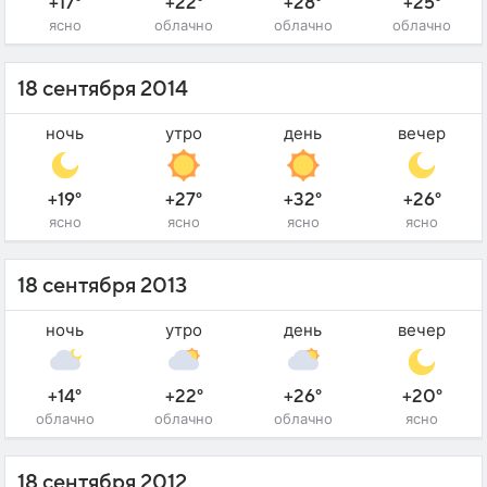
+17°
+22°
+28°
+25°
ясно
облачно
облачно
облачно
18 сентября 2014
ночь
утро
день
вечер
+19°
+27°
+32°
+26°
ясно
ясно
ясно
ясно
18 сентября 2013
ночь
утро
день
вечер
+14°
+22°
+26°
+20°
облачно
облачно
облачно
ясно
18 сентября 2012