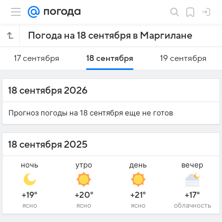
Погода на 18 сентября в Маргилане
17 сентября
18 сентября
19 сентября
18 сентября 2026
Прогноз погоды на 18 сентября еще не готов
18 сентября 2025
ночь
утро
день
вечер
+19°
+20°
+21°
+17°
ясно
ясно
ясно
облачность