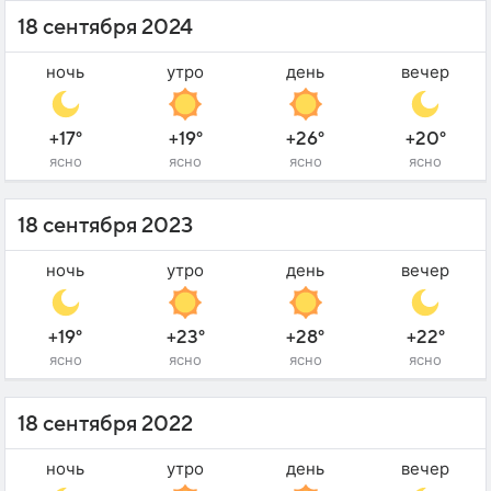
18 сентября 2024
ночь
утро
день
вечер
+17°
+19°
+26°
+20°
ясно
ясно
ясно
ясно
18 сентября 2023
ночь
утро
день
вечер
+19°
+23°
+28°
+22°
ясно
ясно
ясно
ясно
18 сентября 2022
ночь
утро
день
вечер