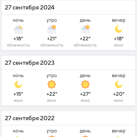
27 сентября 2024
ночь
утро
день
вечер
+18°
+21°
+22°
+18°
облачность
облачность
облачность
ясно
27 сентября 2023
ночь
утро
день
вечер
+15°
+22°
+27°
+20°
ясно
ясно
ясно
ясно
27 сентября 2022
ночь
утро
день
вечер