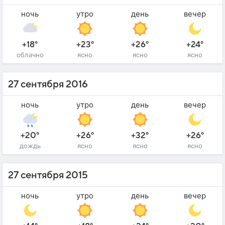
ночь
утро
день
вечер
+18°
+23°
+26°
+24°
облачно
ясно
ясно
ясно
27 сентября 2016
ночь
утро
день
вечер
+20°
+26°
+32°
+26°
дождь
ясно
ясно
ясно
27 сентября 2015
ночь
утро
день
вечер