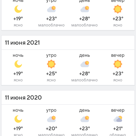
ночь
утро
день
вечер
+19°
+23°
+28°
+23°
ясно
малооблачно
малооблачно
ясно
11 июня 2021
ночь
утро
день
вечер
+19°
+25°
+28°
+23°
ясно
ясно
малооблачно
ясно
11 июня 2020
ночь
утро
день
вечер
+19°
+20°
+23°
+21°
ясно
малооблачно
малооблачно
облачно