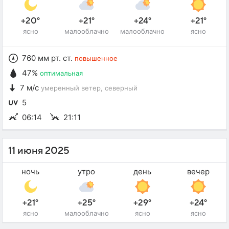
+20°
+21°
+24°
+21°
ясно
малооблачно
малооблачно
ясно
760 мм рт. ст.
повышенное
47%
оптимальная
7 м/с
умеренный ветер
, северный
5
06:14
21:11
11 июня 2025
ночь
утро
день
вечер
+21°
+25°
+29°
+24°
ясно
малооблачно
ясно
ясно