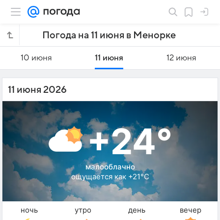
Погода на 11 июня в Менорке
10 июня
11 июня
12 июня
11 июня 2026
+24°
малооблачно
ощущается как +21°C
ночь
утро
день
вечер