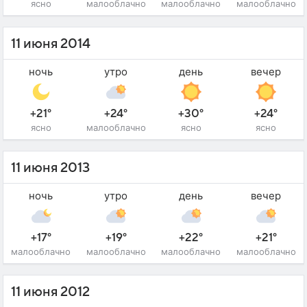
ясно
малооблачно
малооблачно
малооблачно
11 июня 2014
ночь
утро
день
вечер
+21°
+24°
+30°
+24°
ясно
малооблачно
ясно
ясно
11 июня 2013
ночь
утро
день
вечер
+17°
+19°
+22°
+21°
малооблачно
малооблачно
малооблачно
малооблачно
11 июня 2012