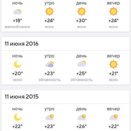
ночь
утро
день
вечер
+18°
+24°
+30°
+24°
малооблачно
ясно
ясно
ясно
11 июня 2016
ночь
утро
день
вечер
+20°
+23°
+25°
+21°
ясно
облачность
облачность
ясно
11 июня 2015
ночь
утро
день
вечер
+22°
+23°
+26°
+22°