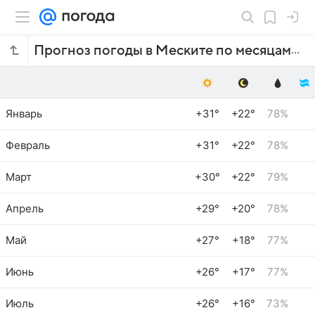
Прогноз погоды в Меските по месяцам
Январь
+31°
+22°
78%
Февраль
+31°
+22°
78%
Март
+30°
+22°
79%
Апрель
+29°
+20°
78%
Май
+27°
+18°
77%
Июнь
+26°
+17°
77%
Июль
+26°
+16°
73%