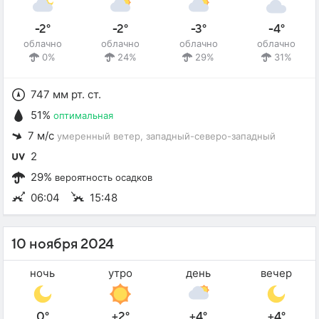
-2°
-2°
-3°
-4°
облачно
облачно
облачно
облачно
0%
24%
29%
31%
747 мм рт. ст.
51%
оптимальная
7 м/с
умеренный ветер
, западный-северо-западный
2
29%
вероятность осадков
06:04
15:48
10 ноября 2024
ночь
утро
день
вечер
0°
+2°
+4°
+4°