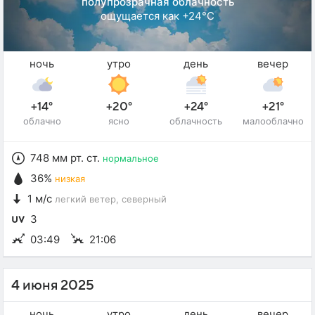
полупрозрачная облачность
ощущается как +24°C
ночь
утро
день
вечер
+14°
+20°
+24°
+21°
облачно
ясно
облачность
малооблачно
748 мм рт. ст.
нормальное
36%
низкая
1 м/с
легкий ветер
, северный
3
03:49
21:06
4 июня 2025
ночь
утро
день
вечер