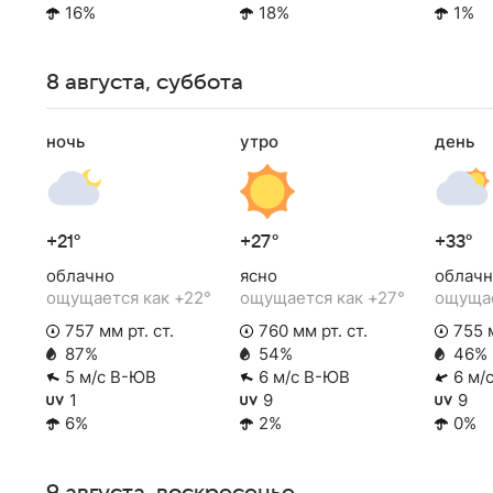
16%
18%
1%
8 августа, суббота
ночь
утро
день
+21°
+27°
+33°
облачно
ясно
облачн
ощущается как +22°
ощущается как +27°
ощущае
757 мм рт. ст.
760 мм рт. ст.
755 м
87%
54%
46%
5 м/с В-ЮВ
6 м/с В-ЮВ
6 м/
1
9
9
6%
2%
0%