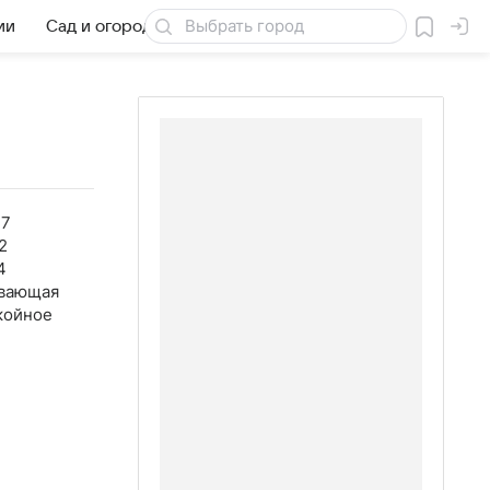
ии
Сад и огород
Товары для дачи
37
2
4
вающая
койное