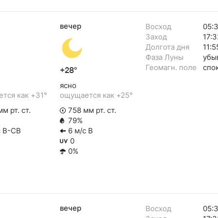
вечер
Восход
05:
Заход
17:3
Долгота дня
11:5
Фаза Луны
убы
Геомагн. поле
спо
+28°
ясно
тся как +31°
ощущается как +25°
м рт. ст.
758 мм рт. ст.
79%
с В-СВ
6 м/с В
0
0%
вечер
Восход
05: