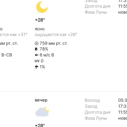
Заход
17:3
Долгота дня
11:5
Фаза Луны
нов
+28°
о
ясно
тся как +31°
ощущается как +26°
м рт. ст.
759 мм рт. ст.
78%
с В-СВ
6 м/с В
0
1%
вечер
Восход
05:
Заход
17:3
Долгота дня
11:5
Фаза Луны
нов
+28°