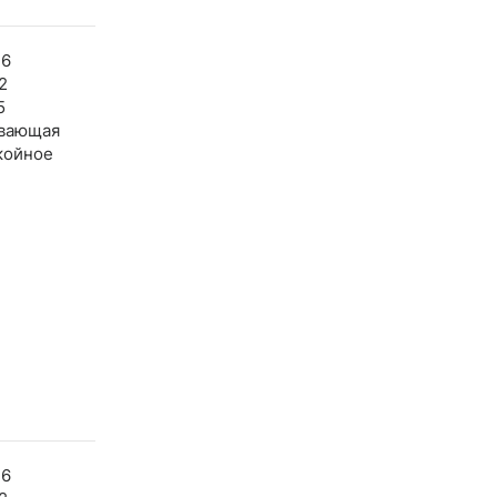
36
2
5
вающая
койное
36