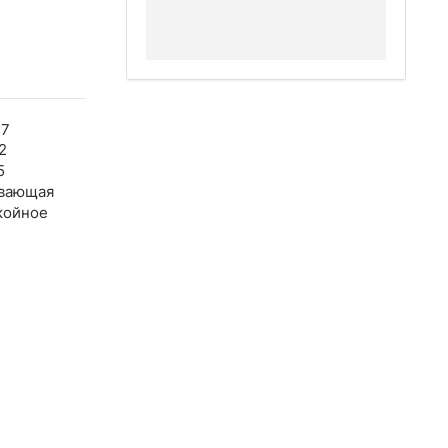
37
2
5
вающая
койное