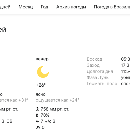
 дней
Месяц
Год
Архив погоды
Погода в Бразил
ей
вечер
Восход
05:
Заход
17:3
Долгота дня
11:5
Фаза Луны
убы
Геомагн. поле
спо
+26°
о
ясно
тся как +31°
ощущается как +24°
м рт. ст.
758 мм рт. ст.
78%
с В-СВ
7 м/с В
0