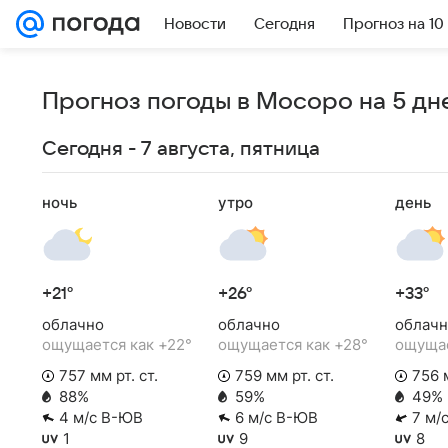
Новости
Сегодня
Прогноз на 10
Прогноз погоды в Мосоро на 5 дн
Сегодня - 7 августа, пятница
ночь
утро
день
+21°
+26°
+33°
облачно
облачно
облачн
ощущается как +22°
ощущается как +28°
ощущае
757 мм рт. ст.
759 мм рт. ст.
756 м
88%
59%
49%
4 м/с В-ЮВ
6 м/с В-ЮВ
7 м/
1
9
8