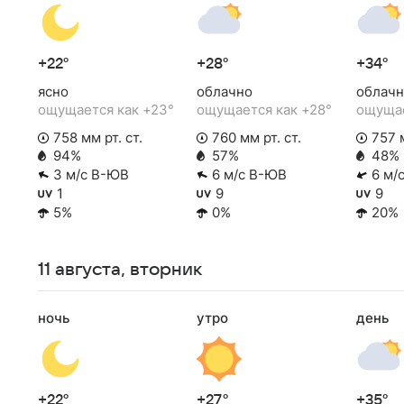
+22°
+28°
+34°
ясно
облачно
облачн
ощущается как +23°
ощущается как +28°
ощущае
758 мм рт. ст.
760 мм рт. ст.
757 м
94%
57%
48%
3 м/с В-ЮВ
6 м/с В-ЮВ
6 м/
1
9
9
5%
0%
20%
11 августа, вторник
ночь
утро
день
+22°
+27°
+35°