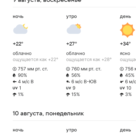
9 августа, воскресенье
ночь
утро
день
+22°
+27°
+34°
облачно
облачно
ясно
ощущается как +22°
ощущается как +28°
ощущае
757 мм рт. ст.
760 мм рт. ст.
756 м
90%
56%
45%
4 м/с В
6 м/с В-ЮВ
6 м/
1
9
10
1%
15%
3%
10 августа, понедельник
ночь
утро
день