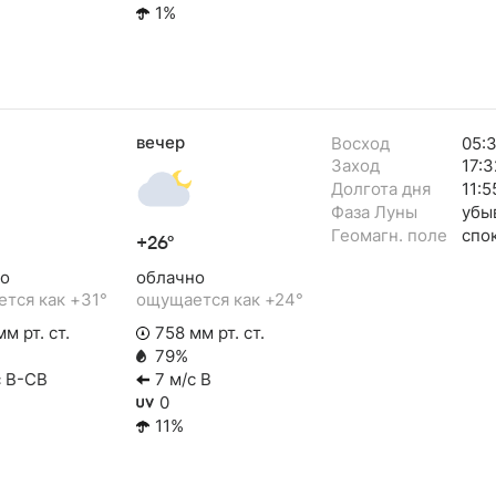
1%
вечер
Восход
05:
Заход
17:3
Долгота дня
11:5
Фаза Луны
убы
Геомагн. поле
спо
+26°
о
облачно
тся как +31°
ощущается как +24°
м рт. ст.
758 мм рт. ст.
79%
с В-СВ
7 м/с В
0
11%