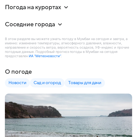
Погода на курортах
Соседние города
В этом разделе вы можете узнать погоду в Мумбаи на сегодня и завтра, а
именно: изменение температуры, атмосферного давления, влажности,
направление и скорость ветра, вероятность осадков, УФ-индекс и прочие
погодные данные. Подробный прогноз погоды в Мумбаи на сегодня
предоставлен
ИА “Метеоновости”
.
О погоде
Новости
Сад и огород
Товары для дачи