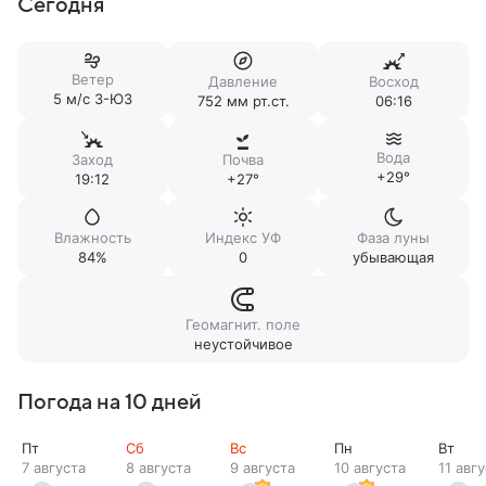
Сегодня
Ветер
Давление
Восход
5 м/c З-ЮЗ
752 мм рт.ст.
06:16
Вода
Заход
Почва
+29°
19:12
+27°
Влажность
Индекс УФ
Фаза луны
84%
0
убывающая
Геомагнит. поле
неустойчивое
Погода на 10 дней
Пт
Сб
Вс
Пн
Вт
7 августа
8 августа
9 августа
10 августа
11 авг