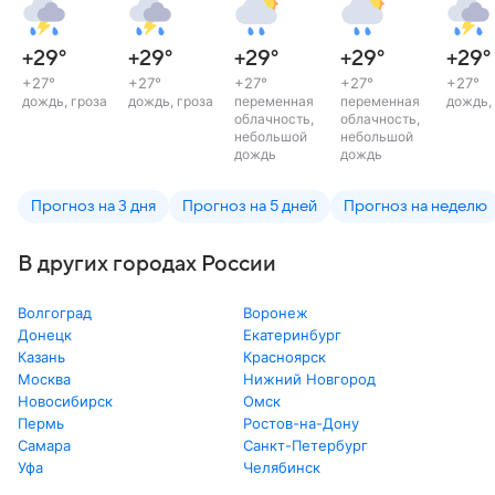
+29
°
+29
°
+29
°
+29
°
+29
°
+27
°
+27
°
+27
°
+27
°
+27
°
дождь, гроза
дождь, гроза
переменная
переменная
дождь,
облачность,
облачность,
небольшой
небольшой
дождь
дождь
Прогноз на 3 дня
Прогноз на 5 дней
Прогноз на неделю
В других городах России
Волгоград
Воронеж
Донецк
Екатеринбург
Казань
Красноярск
Москва
Нижний Новгород
Новосибирск
Омск
Пермь
Ростов-на-Дону
Самара
Санкт-Петербург
Уфа
Челябинск