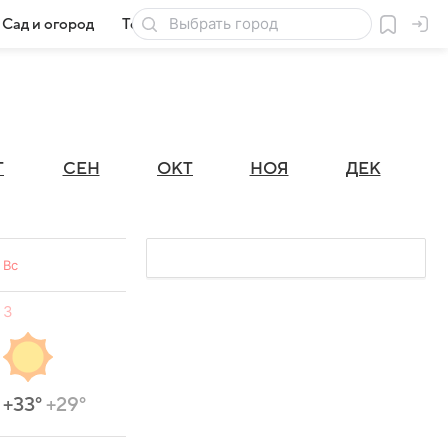
Сад и огород
Товары для дачи
Г
СЕН
ОКТ
НОЯ
ДЕК
Вс
3
+33°
+29°