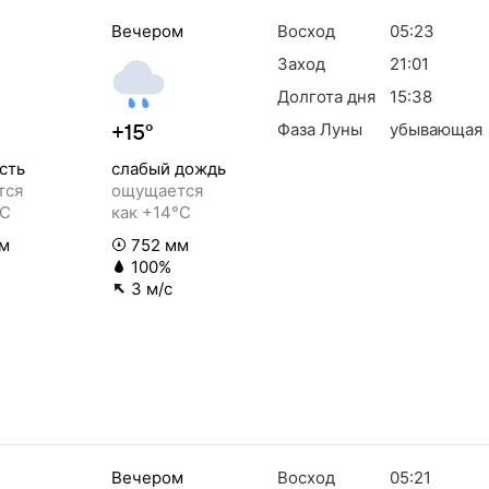
Вечером
Восход
05:23
Заход
21:01
Долгота дня
15:38
Фаза Луны
убывающая
+15°
сть
слабый дождь
тся
ощущается
°C
как +14°C
м
752 мм
100%
3 м/с
Вечером
Восход
05:21