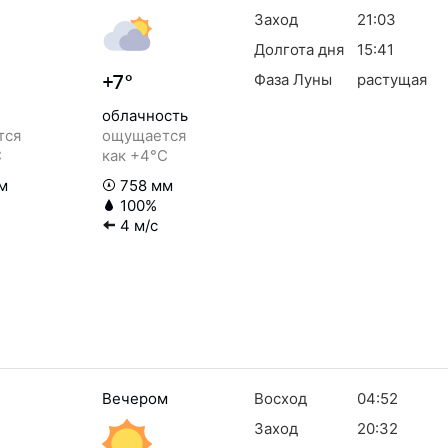
Заход
21:03
Долгота дня
15:41
Фаза Луны
растущая
+7°
облачность
тся
ощущается
C
как +4°C
м
758 мм
100%
4 м/с
Вечером
Восход
04:52
Заход
20:32