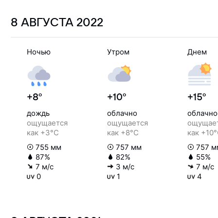
8 АВГУСТА
2022
Ночью
Утром
Днем
+8°
+10°
+15°
дождь
облачно
облачно
ощущается
ощущается
ощущае
как +3°C
как +8°C
как +10
755 мм
757 мм
757 м
87%
82%
55%
7 м/с
3 м/с
7 м/с
0
1
4