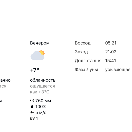
Вечером
Восход
05:21
Заход
21:02
Долгота дня
15:41
Фаза Луны
убывающая
+7°
ачно
облачность
тся
ощущается
C
как +3°C
м
760 мм
100%
5 м/с
1