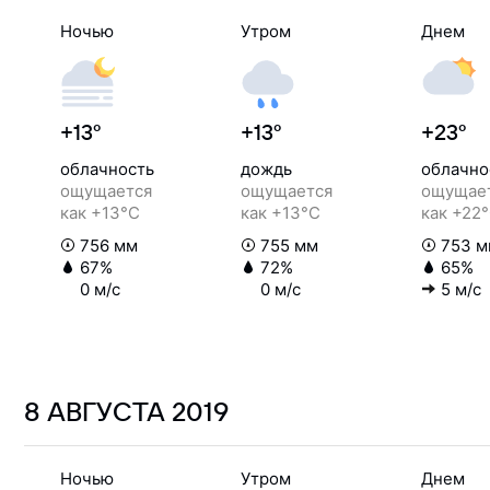
Ночью
Утром
Днем
+13°
+13°
+23°
облачность
дождь
облачно
ощущается
ощущается
ощущае
как +13°C
как +13°C
как +22
756 мм
755 мм
753 м
67%
72%
65%
0 м/с
0 м/с
5 м/с
8 АВГУСТА
2019
Ночью
Утром
Днем