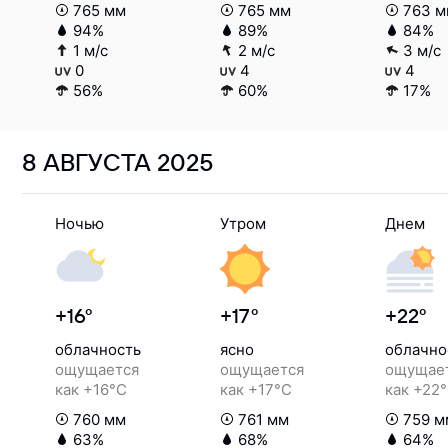
765 мм
765 мм
763 м
94%
89%
84%
1 м/с
2 м/с
3 м/с
0
4
4
56%
60%
17%
8 АВГУСТА
2025
Ночью
Утром
Днем
+16°
+17°
+22°
облачность
ясно
облачно
ощущается
ощущается
ощущае
как +16°C
как +17°C
как +22
760 мм
761 мм
759 м
63%
68%
64%