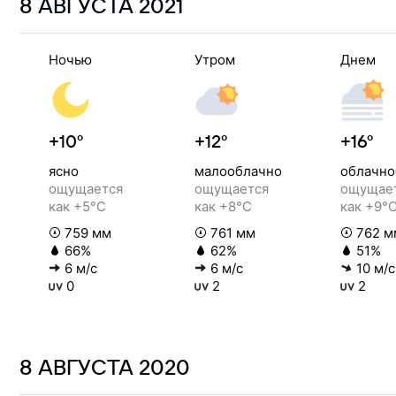
8 АВГУСТА
2021
Ночью
Утром
Днем
+10°
+12°
+16°
ясно
малооблачно
облачно
ощущается
ощущается
ощущае
как +5°C
как +8°C
как +9°
759 мм
761 мм
762 м
66%
62%
51%
6 м/с
6 м/с
10 м/с
0
2
2
8 АВГУСТА
2020