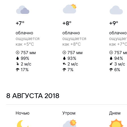
+7°
+8°
+9°
облачно
облачно
облачно
ощущается
ощущается
ощущае
как +5°C
как +8°C
как +7°
757 мм
757 мм
757 м
99%
93%
94%
2 м/с
2 м/с
3 м/с
17%
7%
6%
8 АВГУСТА
2018
Ночью
Утром
Днем