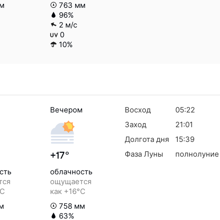
м
763 мм
96%
2 м/с
0
10%
Вечером
Восход
05:22
Заход
21:01
Долгота дня
15:39
Фаза Луны
полнолуние
+17°
сть
облачность
тся
ощущается
°C
как +16°C
м
758 мм
63%