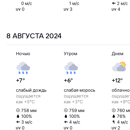
0 м/с
1 м/с
2 м/с
0
3
4
8 АВГУСТА
2024
Ночью
Утром
Днем
+7°
+6°
+12°
слабый дождь
слабая морось
облачно
ощущается
ощущается
ощущае
как +5°C
как +3°C
как +9°
758 мм
759 мм
760 м
100%
100%
76%
3 м/с
4 м/с
4 м/с
0
0
2