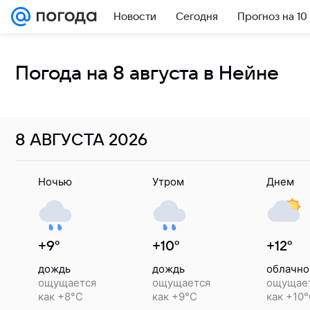
Новости
Сегодня
Прогноз на 10
Погода на 8 августа в Нейне
8 АВГУСТА
2026
Ночью
Утром
Днем
+9°
+10°
+12°
дождь
дождь
облачно
ощущается
ощущается
ощущае
как +8°C
как +9°C
как +10