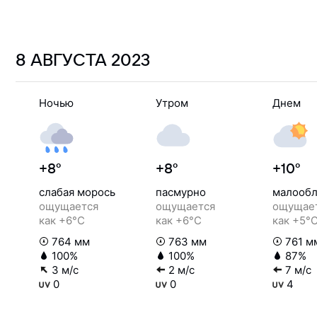
8 АВГУСТА
2023
Ночью
Утром
Днем
+8°
+8°
+10°
слабая морось
пасмурно
малообл
ощущается
ощущается
ощущае
как +6°C
как +6°C
как +5°
764 мм
763 мм
761 м
100%
100%
87%
3 м/с
2 м/с
7 м/с
0
0
4