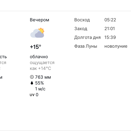
Вечером
Восход
05:22
Заход
21:01
Долгота дня
15:39
Фаза Луны
новолуние
+15°
сть
облачно
тся
ощущается
C
как +14°C
м
763 мм
55%
1 м/с
0