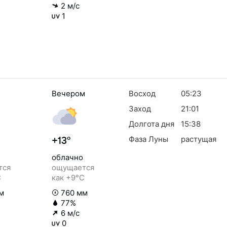
2 м/с
1
Вечером
Восход
05:23
Заход
21:01
Долгота дня
15:38
Фаза Луны
растущая
+13°
облачно
тся
ощущается
C
как +9°C
м
760 мм
77%
6 м/с
0