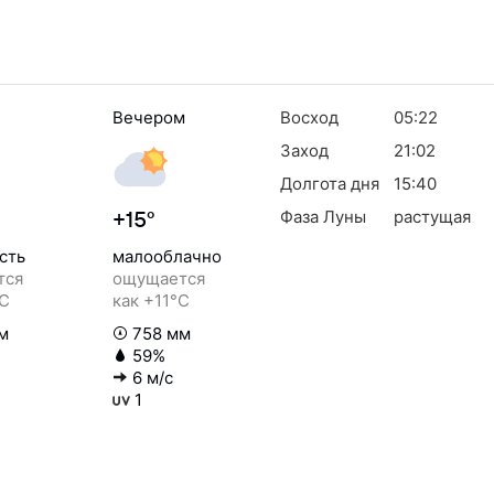
Вечером
Восход
05:22
Заход
21:02
Долгота дня
15:40
Фаза Луны
растущая
+15°
сть
малооблачно
тся
ощущается
°C
как +11°C
м
758 мм
59%
6 м/с
1